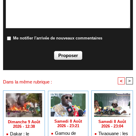
Me notifier l'arrivée de nouveaux commentaires
<
>
Dans la même rubrique :
Samedi 8 Août
Samedi 8 Août
Dimanche 9 Août
2026 - 23:21
2026 - 23:04
2026 - 12:38
Gamou de
Tivaouane : les
Dakar : le