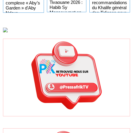
Tivaouane 2026 :
recommandations
complexe « Aby’s
Habib Sy
du Khalife général
Garden » d'Aby
Mansour met en
des Tidianes pour
Ndour
garde les
le Gamou 2026
entièrement
influenceurs
détruit par un
contre le «
incendie
folklore »