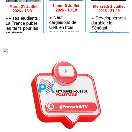
Lundi 6 Juillet
Mercredi 1 Juillet
Mardi 21 Juillet
2026 - 10:18
2026 - 21:49
2026 - 13:31
Neuf
Développement
​Visas étudiants :
cargaisons de
durable : le
La France publie
GNL en trois
Sénégal
les tarifs pour les
mois : Le projet
sélectionné pour
étudiants
GTA en pleine
l'Africa Day à
sénégalais et
accélération
New York grâce à
autres candidats
après un premier
ses bonnes
africains
trimestre record
pratiques sur les
ODD