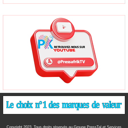
Copyright 2023. Tous droits réservés au Groupe PressTal et Services