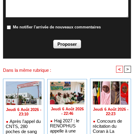
Me notifier l'arrivée de nouveaux commentaires
<
>
Dans la même rubrique :
Jeudi 6 Août 2026
Jeudi 6 Août 2026 -
Jeudi 6 Août 2026 -
- 22:46
22:23
23:10
Hajj 2027 : le
Concours de
Après l'appel du
RENOPHUS
récitation du
CNTS, 280
appelle à une
Coran à La
poches de sang