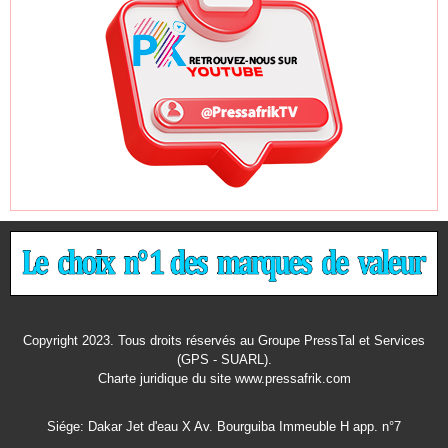
Copyright 2023. Tous droits réservés au Groupe PressTal et Services
(GPS - SUARL).
Charte juridique
du site www.pressafrik.com
Siége: Dakar Jet d'eau X Av. Bourguiba Immeuble H app. n°7