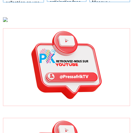
anticipation face
Mecque :
collectées en une
aux nouvelles
Moustapha
journée
réformes
Guirassy remet le
saoudiennes
drapeau à la
délégation
sénégalaise