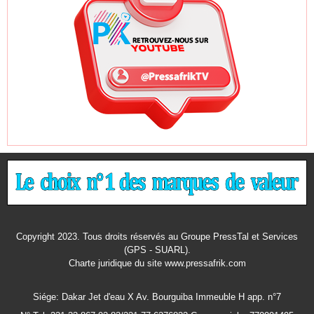
Copyright 2023. Tous droits réservés au Groupe PressTal et Services
(GPS - SUARL).
Charte juridique
du site www.pressafrik.com
Siége: Dakar Jet d'eau X Av. Bourguiba Immeuble H app. n°7