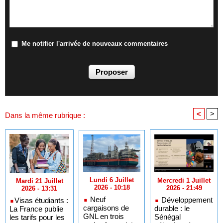
Me notifier l'arrivée de nouveaux commentaires
<
>
Dans la même rubrique :
Lundi 6 Juillet
Mercredi 1 Juillet
Mardi 21 Juillet
2026 - 10:18
2026 - 21:49
2026 - 13:31
Neuf
Développement
​Visas étudiants :
cargaisons de
durable : le
La France publie
GNL en trois
Sénégal
les tarifs pour les