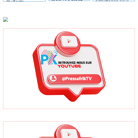
mois : Le projet
sélectionné pour
étudiants
GTA en pleine
l'Africa Day à
sénégalais et
accélération
New York grâce à
autres candidats
après un premier
ses bonnes
africains
trimestre record
pratiques sur les
ODD