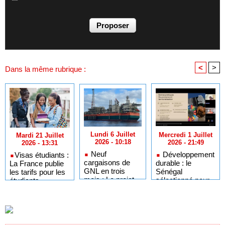
<
>
Dans la même rubrique :
Lundi 6 Juillet
Mercredi 1 Juillet
Mardi 21 Juillet
2026 - 10:18
2026 - 21:49
2026 - 13:31
Neuf
Développement
​Visas étudiants :
cargaisons de
durable : le
La France publie
GNL en trois
Sénégal
les tarifs pour les
mois : Le projet
sélectionné pour
étudiants
GTA en pleine
l'Africa Day à
sénégalais et
accélération
New York grâce à
autres candidats
après un premier
ses bonnes
africains
trimestre record
pratiques sur les
ODD