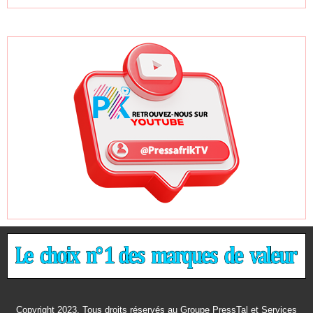
Copyright 2023. Tous droits réservés au Groupe PressTal et Services