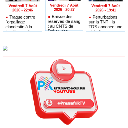
Vendredi 7 Août
Vendredi 7 Août
Vendredi 7 Août
2026 - 20:27
2026 - 19:41
2026 - 22:46
Baisse des
Perturbations
Traque contre
réserves de sang
sur la TNT : la
l'orpaillage
: au CNTS de
TDS annonce une
clandestin à la
Dakar, des
réduction
frontière malienne
citoyens
provisoire de ses
: 97 personnes
répondent à
services
interpellées à
l’appel de Pastef
Fadougou