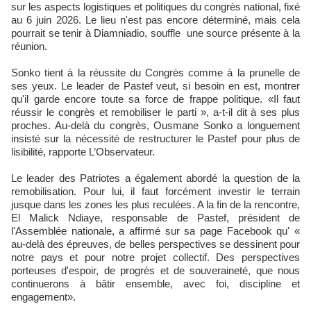
sur les aspects logistiques et politiques du congrès national, fixé
au 6 juin 2026. Le lieu n'est pas encore déterminé, mais cela
pourrait se tenir à Diamniadio, souffle une source présente à la
réunion.
Sonko tient à la réussite du Congrès comme à la prunelle de
ses yeux. Le leader de Pastef veut, si besoin en est, montrer
qu'il garde encore toute sa force de frappe politique. «Il faut
réussir le congrès et remobiliser le parti », a-t-il dit à ses plus
proches. Au-delà du congrès, Ousmane Sonko a longuement
insisté sur la nécessité de restructurer le Pastef pour plus de
lisibilité, rapporte L’Observateur.
Le leader des Patriotes a également abordé la question de la
remobilisation. Pour lui, il faut forcément investir le terrain
jusque dans les zones les plus reculées. A la fin de la rencontre,
El Malick Ndiaye, responsable de Pastef, président de
l'Assemblée nationale, a affirmé sur sa page Facebook qu' «
au-delà des épreuves, de belles perspectives se dessinent pour
notre pays et pour notre projet collectif. Des perspectives
porteuses d'espoir, de progrès et de souveraineté, que nous
continuerons à bâtir ensemble, avec foi, discipline et
engagement».