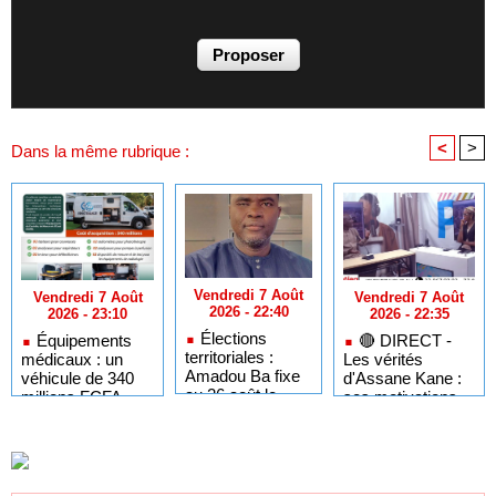
<
>
Dans la même rubrique :
Vendredi 7 Août
Vendredi 7 Août
Vendredi 7 Août
2026 - 22:40
2026 - 22:35
2026 - 23:10
Élections
🔴​ DIRECT -
Équipements
territoriales :
Les vérités
médicaux : un
Amadou Ba fixe
d'Assane Kane :
véhicule de 340
au 26 août le
ses motivations,
millions FCFA
dernier jour pour
"Kiiraay" et les
pour dépanner les
respecter le
défis de PASTEF
hôpitaux du
cadre légal
Sénégal