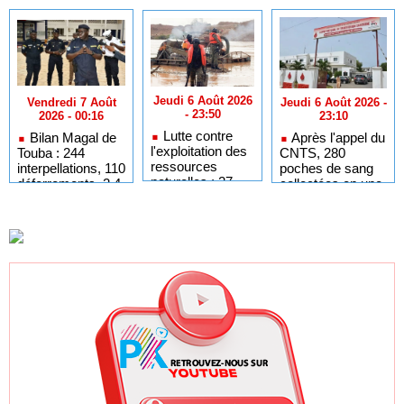
Jeudi 6 Août 2026
Jeudi 6 Août 2026 -
Vendredi 7 Août
- 23:50
23:10
2026 - 00:16
Lutte contre
Après l'appel du
Bilan Magal de
l'exploitation des
CNTS, 280
Touba : 244
ressources
poches de sang
interpellations, 110
naturelles : 27
collectées en une
déferrements, 2,4
dragues détruites
journée
millions FCFA
sur la Falémé
d'amendes
(Police)