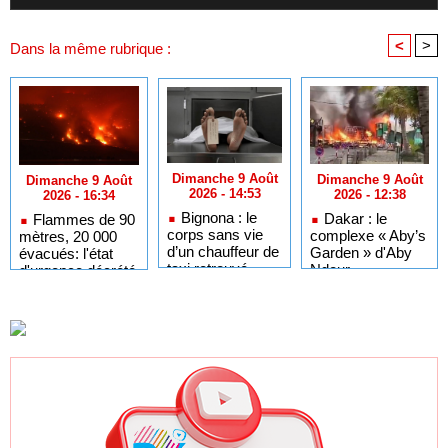
<
>
Dans la même rubrique :
Dimanche 9 Août
Dimanche 9 Août
Dimanche 9 Août
2026 - 14:53
2026 - 12:38
2026 - 16:34
Bignona : le
Dakar : le
Flammes de 90
corps sans vie
complexe « Aby’s
mètres, 20 000
d’un chauffeur de
Garden » d'Aby
évacués: l'état
taxi retrouvé
Ndour
d'urgence décrété
dans sa chambre
entièrement
dans l'ouest du
détruit par un
Canada ravagé
incendie
par un mégafeu