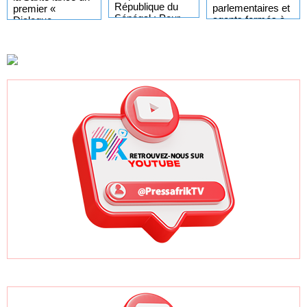
République du
parlementaires et
premier «
Sénégal : Pour
agents formés à
Dialogue
une République
la rédaction de
stratégique » avec
apaisée et le
mémoire
les organisations
retour à
syndicales du
l'essentiel (Par
secteur.
Talla Sylla)