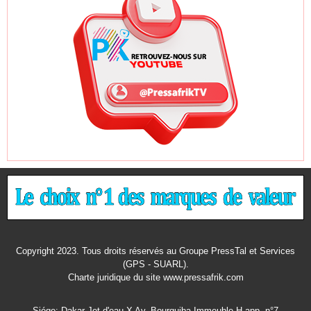
Copyright 2023. Tous droits réservés au Groupe PressTal et Services
(GPS - SUARL).
Charte juridique
du site www.pressafrik.com
Siége: Dakar Jet d'eau X Av. Bourguiba Immeuble H app. n°7