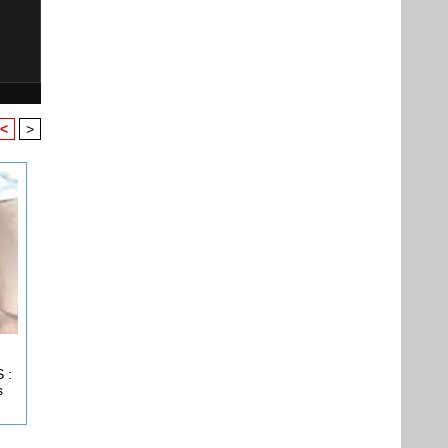
<
>
 :
s