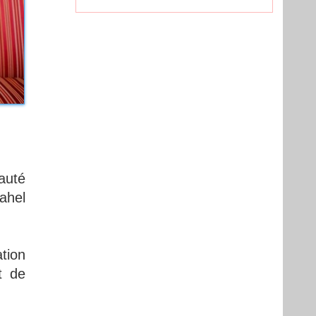
auté
ahel
tion
t de