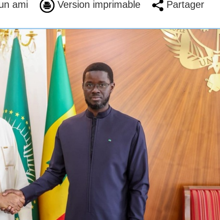
un ami
Version imprimable
Partager