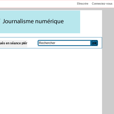
S'inscrire
Connectez-vous
ière ce lundi 10 août
Bignona : un commerçant retrouvé mort dans son dépô