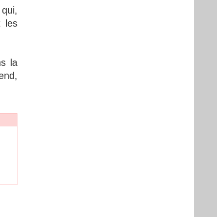
 qui,
 les
s la
end,