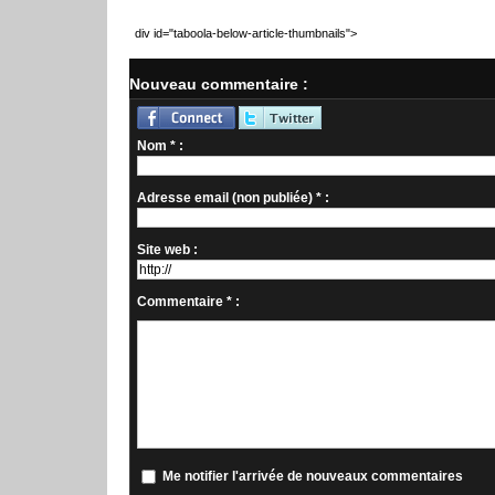
div id="taboola-below-article-thumbnails">
Nouveau commentaire :
Nom * :
Adresse email (non publiée) * :
Site web :
Commentaire * :
Me notifier l'arrivée de nouveaux commentaires