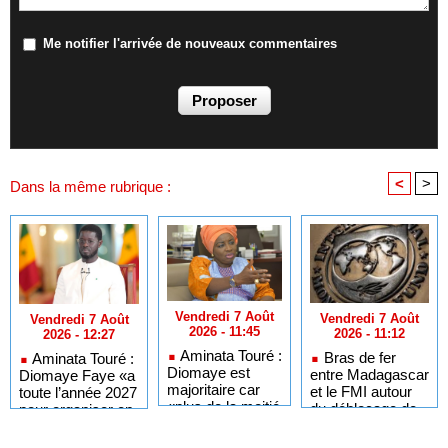
Me notifier l'arrivée de nouveaux commentaires
<
>
Dans la même rubrique :
Vendredi 7 Août
Vendredi 7 Août
Vendredi 7 Août
2026 - 11:45
2026 - 11:12
2026 - 12:27
Aminata Touré :
Bras de fer
Aminata Touré :
Diomaye est
entre Madagascar
Diomaye Faye «a
majoritaire car
et le FMI autour
toute l’année 2027
«plus de la moitié
du déblocage de
pour organiser en
des maires du
plus de 180
toute légalité» les
Sénégal
millions de dollars
élections locales