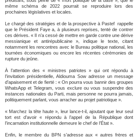
prédisant, sous peine de « mort politique de la base », que le
même schéma de 2022 pourrait se reproduire lors des
prochaines législatives et locales.
Le chargé des stratégies et de la prospective à Pastef rappelle
que le Président Faye a, à plusieurs reprises, tenté de contrer
ces dérives. « Il n’a cessé de mettre en garde contre une dérive
messianique et antirépublicaine », indique le texte, citant
notamment les rencontres avec le Bureau politique national, les
tournées économiques ou encore les récentes cérémonies de
rupture du jeûne.
À l’attention des « ministres patriotes » qui ont répondu à
l’invitation présidentielle, Aldiouma Sow adresse un message
d’apaisement et de fierté : « On pourra vous bannir des groupes
WhatsApp et Telegram, vous exclure ou vous suspendre des
instances nationales du Parti, mais personne ne pourra jamais,
politiquement parlant, vous arracher au projet patriotique ».
« Marchez la tête haute », leur lance-t-il, ajoutant que leur seul
tort est d’avoir « répondu à l’appel de la République dont
l’incarnation institutionnelle demeure le chef de l’État ».
Enfin, le membre du BPN s’adresse aux « autres frères et