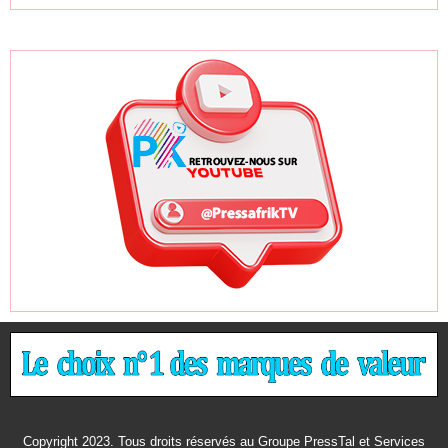
Copyright 2023. Tous droits réservés au Groupe PressTal et Services