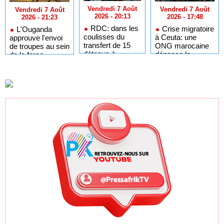
Vendredi 7 Août
Vendredi 7 Août
Vendredi 7 Août
2026 - 20:13
2026 - 17:48
2026 - 21:23
RDC: dans les
Crise migratoire
L'Ouganda
coulisses du
à Ceuta: une
approuve l'envoi
transfert de 15
ONG marocaine
de troupes au sein
détenus à
dénonce la
de la force
l'AFC/M23
responsabilité de
internationale à
Rabat et de
Gaza
Madrid