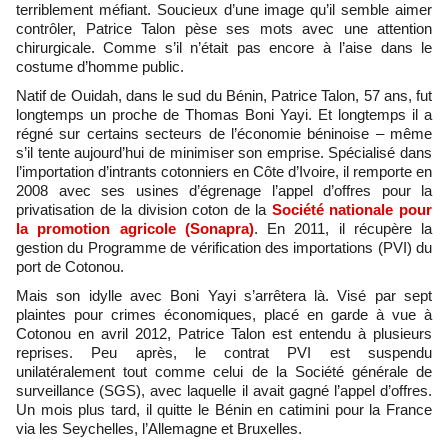
terriblement méfiant. Soucieux d’une image qu’il semble aimer
contrôler, Patrice Talon pèse ses mots avec une attention
chirurgicale. Comme s’il n’était pas encore à l’aise dans le
costume d’homme public.
Natif de Ouidah, dans le sud du Bénin, Patrice Talon, 57 ans, fut
longtemps un proche de Thomas Boni Yayi. Et longtemps il a
régné sur certains secteurs de l’économie béninoise – même
s’il tente aujourd’hui de minimiser son emprise. Spécialisé dans
l’importation d’intrants cotonniers en Côte d’Ivoire, il remporte en
2008 avec ses usines d’égrenage l’appel d’offres pour la
privatisation de la division coton de la
Société nationale pour
la promotion agricole (Sonapra)
. En 2011, il récupère la
gestion du Programme de vérification des importations (PVI) du
port de Cotonou.
Mais son idylle avec Boni Yayi s’arrêtera là. Visé par sept
plaintes pour crimes économiques, placé en garde à vue à
Cotonou en avril 2012, Patrice Talon est entendu à plusieurs
reprises. Peu après, le contrat PVI est suspendu
unilatéralement tout comme celui de la Société générale de
surveillance (SGS), avec laquelle il avait gagné l’appel d’offres.
Un mois plus tard, il quitte le Bénin en catimini pour la France
via les Seychelles, l’Allemagne et Bruxelles.