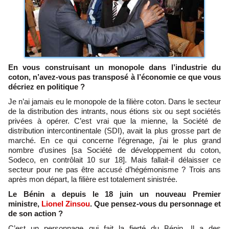
En vous construisant un monopole dans l’industrie du
coton, n’avez-vous pas transposé à l’économie ce que vous
décriez en politique ?
Je n’ai jamais eu le monopole de la filière coton. Dans le secteur
de la distribution des intrants, nous étions six ou sept sociétés
privées à opérer. C’est vrai que la mienne, la Société de
distribution intercontinentale (SDI), avait la plus grosse part de
marché. En ce qui concerne l’égrenage, j’ai le plus grand
nombre d’usines [sa Société de développement du coton,
Sodeco, en contrôlait 10 sur 18]. Mais fallait-il délaisser ce
secteur pour ne pas être accusé d’hégémonisme ? Trois ans
après mon départ, la filière est totalement sinistrée.
Le Bénin a depuis le 18 juin un nouveau Premier
ministre,
Lionel Zinsou
. Que pensez-vous du personnage et
de son action ?
C’est un personnage qui fait la fierté du Bénin. Il a des