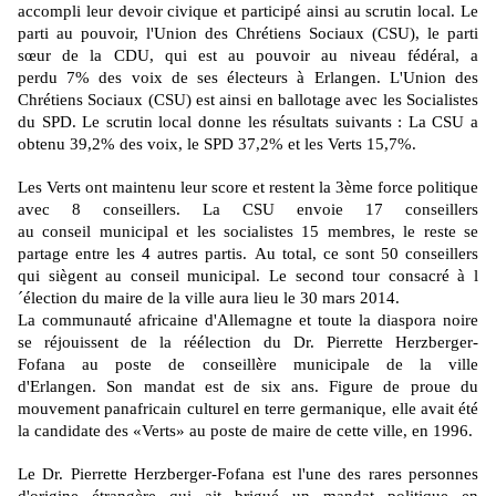
accompli leur devoir civique et participé ainsi au scrutin local.
Le
parti au pouvoir, l'Union des Chrétiens Sociaux
(
CSU
)
, le parti
sœur de la CDU, qui est au pouvoir au niveau fédéral, a
perdu
7
%
des voix de ses électeurs à Erlangen.
L'Union des
Chrétiens Sociaux
(
CSU
)
est ainsi en ballotage avec les Socialistes
du SPD.
Le scrutin local donne les résultats suivants :
La
CSU a
obtenu 39,2% des voix, le SPD 37,2% et les Verts 15,7%.
Les Verts ont maintenu leur score et restent la
3ème
force politique
avec 8 conseillers.
La CSU envoie 17 conseillers
au
conseil
municipal
et les socialistes 15 membres, le reste se
partage entre les 4 autres partis.
Au total, ce sont 50 conseillers
qui siègent au
conseil
municipal
.
Le second tour consacré à l
´élection du maire de la ville aura lieu le 30 mars 2014.
La communauté africaine d'Allemagne et toute la diaspora noire
se réjouissent de la réélection du
Dr
. Pierrette
Herzberger-
Fofana
au poste de conseillère municipale de la ville
d'
Erlangen
.
Son mandat est de six ans.
Figure de proue du
mouvement panafricain culturel en terre germanique, elle avait été
la candidate des «Verts» au poste de maire de cette ville, en 1996.
Le Dr. Pierrette Herzberger-Fofana est l'une des rares personnes