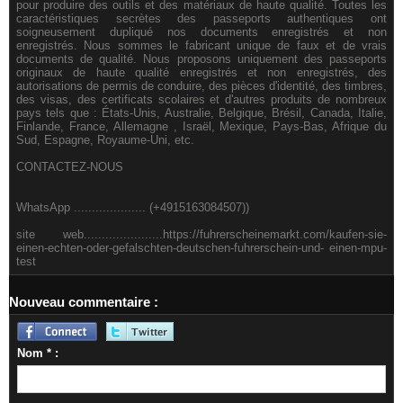
pour produire des outils et des matériaux de haute qualité. Toutes les
caractéristiques secrètes des passeports authentiques ont
soigneusement dupliqué nos documents enregistrés et non
enregistrés. Nous sommes le fabricant unique de faux et de vrais
documents de qualité. Nous proposons uniquement des passeports
originaux de haute qualité enregistrés et non enregistrés, des
autorisations de permis de conduire, des pièces d'identité, des timbres,
des visas, des certificats scolaires et d'autres produits de nombreux
pays tels que : États-Unis, Australie, Belgique, Brésil, Canada, Italie,
Finlande, France, Allemagne , Israël, Mexique, Pays-Bas, Afrique du
Sud, Espagne, Royaume-Uni, etc.
CONTACTEZ-NOUS
WhatsApp .................... (+4915163084507))
site web......................https://fuhrerscheinemarkt.com/kaufen-sie-
einen-echten-oder-gefalschten-deutschen-fuhrerschein-und- einen-mpu-
test
Nouveau commentaire :
Nom * :