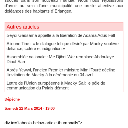
succès dans son nouveau mandat. Nous nous réjouissons
d’avoir au sein d’une municipalité une oreille attentive aux
doléances des habitants d´Erlangen.
Autres articles
Seydi Gassama appelle à la libération de Adama Adus Fall
Alioune Tine : « le dialogue tel que désiré par Macky soulève
défiance, colère et indignation »
Assemblée nationale : Me Djibril War remplace Abdoulaye
Diouf Sarr
Après Yewwi, l’ancien Premier ministre Mimi Touré décline
l’invitation de Macky à la cérémonie du 04 avril
Lettre de l’Union européenne à Macky Sall: le pôle de
communication du Palais dément
Dépéche
Samedi 22 Mars 2014 - 19:00
div id="taboola-below-article-thumbnails">