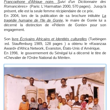
Francophone d’Afrique noire. S
uivi d’un Dictionnaire des
Romancières»
(Paris: L´Harmattan 2000, 570 pages). Jusqu’à
présent, elle est la seule femme récipiendaire de ce prix.
En 2004, lors de la publication de sa brochure intitulée
La
tragédie humaine de l’Ile de Gorée
, le maire de Gorée lui a
décerné la distinction de «Pèlerin de Gorée» pour son
engagement.
Son
livre
Écrivains Africains et Identités culturelles
(Tuebingen
:ed. Stauffenburg 1989, 128 pages ) a obtenu le «Kwanzaa
Award» d’Africa Network, Evanston, États-Unis d´Amérique.
En 1998, le gouvernement du Sénégal lui a décerné le titre de
«Chevalier de l’Ordre National du Mérite».