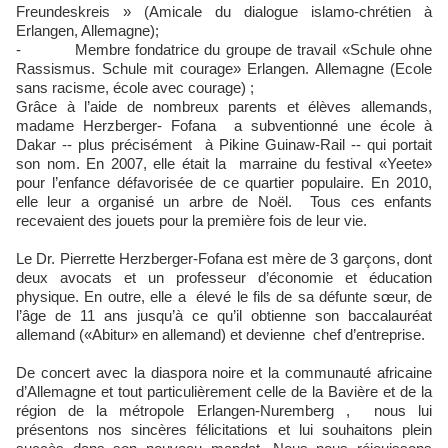
Freundeskreis » (Amicale du dialogue islamo-chrétien à
Erlangen, Allemagne);
- Membre fondatrice du groupe de travail «Schule ohne
Rassismus. Schule mit courage» Erlangen. Allemagne (Ecole
sans racisme, école avec courage) ;
Grâce à l’aide de nombreux parents et élèves allemands,
madame Herzberger- Fofana a subventionné une école à
Dakar -- plus précisément à Pikine Guinaw-Rail -- qui portait
son nom. En 2007, elle était la marraine du festival «Yeete»
pour l’enfance défavorisée de ce quartier populaire. En 2010,
elle leur a organisé un arbre de Noël. Tous ces enfants
recevaient des jouets pour la première fois de leur vie.
Le Dr. Pierrette Herzberger-Fofana est mère de 3 garçons, dont
deux avocats et un professeur d’économie et éducation
physique. En outre, elle a élevé le fils de sa défunte sœur, de
l’âge de 11 ans jusqu’à ce qu’il obtienne son baccalauréat
allemand («Abitur» en allemand) et devienne chef d’entreprise.
De concert avec la diaspora noire et la communauté africaine
d’Allemagne et tout particulièrement celle de la Bavière et de la
région de la métropole Erlangen-Nuremberg , nous lui
présentons nos sincères félicitations et lui souhaitons plein