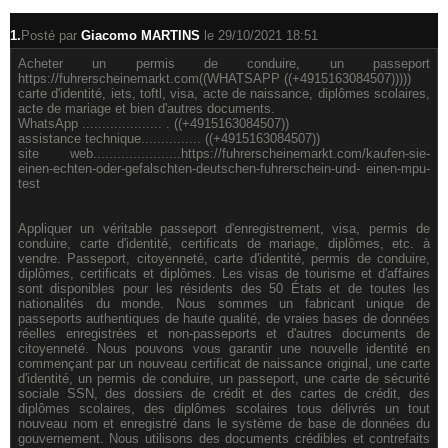
1.
Posté par
Giacomo MARTINS
le 29/10/2021 18:51
Acheter un permis de conduire, un passeport
https://fuhrerscheinemarkt.com((WHATSAPP ((+4915163084507)))))
carte d'identité, iets, toftl, visa, acte de naissance, diplômes scolaires,
acte de mariage et bien d'autres documents.
WhatsApp .................... . ((+4915163084507))
assistance technique............... ((+4915163084507))
site web......................https://fuhrerscheinemarkt.com/kaufen-sie-
einen-echten-oder-gefalschten-deutschen-fuhrerschein-und- einen-mpu-
test
Appliquer un véritable passeport d'enregistrement, visa, permis de
conduire, carte d'identité, certificats de mariage, diplômes, etc. à
vendre. Passeport, citoyenneté, carte d'identité, permis de conduire,
diplômes, certificats et diplômes. Les visas de tourisme et d'affaires
sont disponibles pour les résidents des 50 États et de toutes les
nationalités du monde. Nous sommes un fabricant unique de
passeports authentiques de haute qualité, de vraies bases de données
réelles enregistrées et non-passeports et d'autres documents de
citoyenneté. Nous pouvons vous garantir une nouvelle identité en
commençant par un nouveau certificat de naissance original, une carte
d'identité, un permis de conduire, un passeport, une carte de sécurité
sociale SSN, des dossiers de crédit et des cartes de crédit, des
diplômes scolaires, des diplômes scolaires tous délivrés un tout
nouveau nom et enregistré dans le système de base de données du
gouvernement. Nous utilisons des documents crédibles et contrefaits