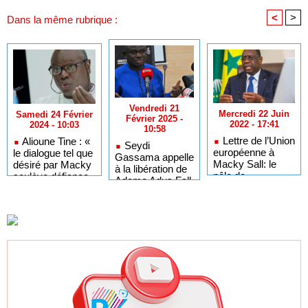
<
>
Dans la même rubrique :
Vendredi 21
Mercredi 22 Juin
Samedi 24 Février
Février 2025 -
2022 - 17:41
2024 - 10:03
10:58
Lettre de l’Union
Alioune Tine : «
Seydi
européenne à
le dialogue tel que
Gassama appelle
Macky Sall: le
désiré par Macky
à la libération de
pôle de
soulève défiance,
Adama Adus Fall
communication
colère et
du Palais dément
indignation »