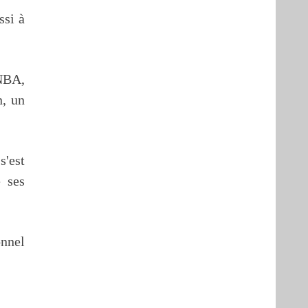
ssi à
 NBA,
n, un
s'est
é ses
onnel