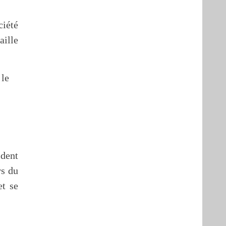
ciété
ille
ident
rs du
et se