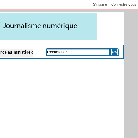
S'inscrire
Connectez-vous
l’Agriculture
Coud de Dakar: le Sames dénonce la «banalisation inacceptab