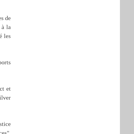
es de
 à la
é les
ports
ct et
ilver
stice
ces",