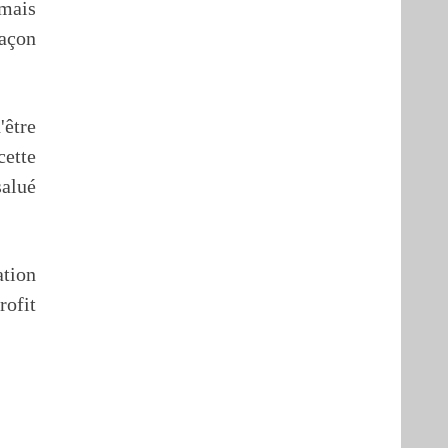
amais
façon
'être
cette
salué
ation
rofit