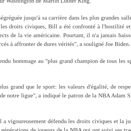
 sur Washington de Martin Luther King.
égréguée jusqu'à sa carrière dans les plus grandes sall
s droits civiques, Bill a été confronté à l'hostilité et
ects de la vie américaine. Pourtant, il n'a jamais baiss
orcés à affronter de dures vérités", a souligné Joe Biden.
rendu hommage au "plus grand champion de tous les s
lus grand que le sport: les valeurs d'égalité, de respe
N de notre ligue", a indiqué le patron de la NBA Adam S
l a vigoureusement défendu les droits civiques et la ju
x générations de joueurs de la NBA qui ont suivi ses tra