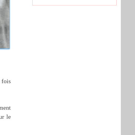
 fois
ement
ur le