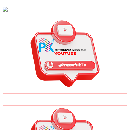
l'organisation des
séance plénière
nationale
élections locales
ce lundi 10 août