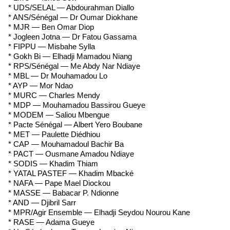
* UDS/SELAL — Abdourahman Diallo
* ANS/Sénégal — Dr Oumar Diokhane
* MJR — Ben Omar Diop
* Jogleen Jotna — Dr Fatou Gassama
* FIPPU — Misbahe Sylla
* Gokh Bi — Elhadji Mamadou Niang
* RPS/Sénégal — Me Abdy Nar Ndiaye
* MBL — Dr Mouhamadou Lo
* AYP — Mor Ndao
* MURC — Charles Mendy
* MDP — Mouhamadou Bassirou Gueye
* MODEM — Saliou Mbengue
* Pacte Sénégal — Albert Yero Boubane
* MET — Paulette Diédhiou
* CAP — Mouhamadoul Bachir Ba
* PACT — Ousmane Amadou Ndiaye
* SODIS — Khadim Thiam
* YATAL PASTEF — Khadim Mbacké
* NAFA — Pape Mael Diockou
* MASSE — Babacar P. Ndionne
* AND — Djibril Sarr
* MPR/Agir Ensemble — Elhadji Seydou Nourou Kane
* RASE — Adama Gueye