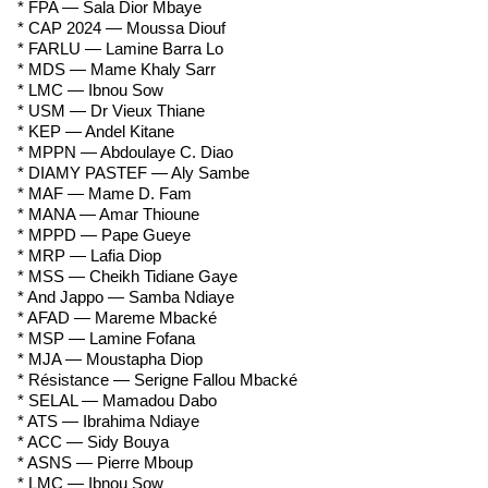
* FPA — Sala Dior Mbaye
* CAP 2024 — Moussa Diouf
* FARLU — Lamine Barra Lo
* MDS — Mame Khaly Sarr
* LMC — Ibnou Sow
* USM — Dr Vieux Thiane
* KEP — Andel Kitane
* MPPN — Abdoulaye C. Diao
* DIAMY PASTEF — Aly Sambe
* MAF — Mame D. Fam
* MANA — Amar Thioune
* MPPD — Pape Gueye
* MRP — Lafia Diop
* MSS — Cheikh Tidiane Gaye
* And Jappo — Samba Ndiaye
* AFAD — Mareme Mbacké
* MSP — Lamine Fofana
* MJA — Moustapha Diop
* Résistance — Serigne Fallou Mbacké
* SELAL — Mamadou Dabo
* ATS — Ibrahima Ndiaye
* ACC — Sidy Bouya
* ASNS — Pierre Mboup
* LMC — Ibnou Sow