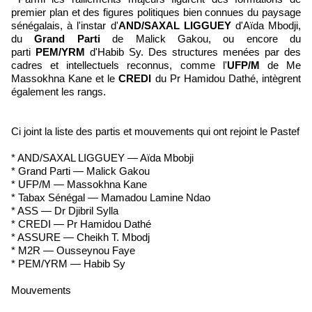
premier plan et des figures politiques bien connues du paysage
sénégalais, à l'instar d'
AND/SAXAL LIGGUEY
d'Aïda Mbodji,
du
Grand Parti
de Malick Gakou, ou encore du
parti
PEM/YRM
d'Habib Sy. Des structures menées par des
cadres et intellectuels reconnus, comme l'
UFP/M
de Me
Massokhna Kane et le
CREDI
du Pr Hamidou Dathé, intègrent
également les rangs.
Ci joint la liste des partis et mouvements qui ont rejoint le Pastef
* AND/SAXAL LIGGUEY — Aïda Mbobji
* Grand Parti — Malick Gakou
* UFP/M — Massokhna Kane
* Tabax Sénégal — Mamadou Lamine Ndao
* ASS — Dr Djibril Sylla
* CREDI — Pr Hamidou Dathé
* ASSURE — Cheikh T. Mbodj
* M2R — Ousseynou Faye
* PEM/YRM — Habib Sy
Mouvements