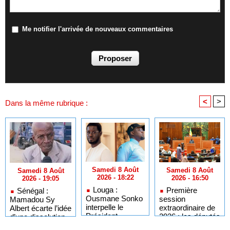
Me notifier l'arrivée de nouveaux commentaires
<
>
Dans la même rubrique :
Samedi 8 Août
Samedi 8 Août
Samedi 8 Août
2026 - 18:22
2026 - 16:50
2026 - 19:05
Louga :
Première
Sénégal :
Ousmane Sonko
session
Mamadou Sy
interpelle le
extraordinaire de
Albert écarte l’idée
Président
2026 : les députés
d’une dissolution
Diomaye sur
convoqués en
de l’Assemblée