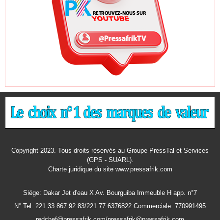
Copyright 2023. Tous droits réservés au Groupe PressTal et Services
(GPS - SUARL).
Charte juridique
du site www.pressafrik.com
Siége: Dakar Jet d'eau X Av. Bourguiba Immeuble H app. n°7
N° Tel: 221 33 867 92 83/221 77 6376822 Commerciale: 770991495
redchef@pressafrik.com/pressafrik@pressafrik.com