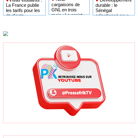
cargaisons de
durable : le
La France publie
GNL en trois
Sénégal
les tarifs pour les
mois : Le projet
sélectionné pour
étudiants
GTA en pleine
l'Africa Day à
sénégalais et
accélération
New York grâce à
autres candidats
après un premier
ses bonnes
africains
trimestre record
pratiques sur les
ODD