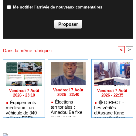
Me notifier l'arrivée de nouveaux commentaires
<
>
Dans la même rubrique :
Vendredi 7 Août
Vendredi 7 Août
Vendredi 7 Août
2026 - 22:40
2026 - 22:35
2026 - 23:10
Élections
🔴​ DIRECT -
Équipements
territoriales :
Les vérités
médicaux : un
Amadou Ba fixe
d'Assane Kane :
véhicule de 340
au 26 août le
ses motivations,
millions FCFA
dernier jour pour
"Kiiraay" et les
pour dépanner les
respecter le
défis de PASTEF
hôpitaux du
cadre légal
Sénégal