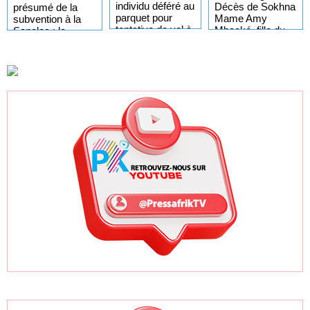
individu déféré au
Décès de Sokhna
présumé de la
parquet pour
Mame Amy
subvention à la
tentative de vol à
Mbacké, fille du
Senelec : le
main armée dans
khalife général
collectif « Noo
un point
des mourides
Lank » prend acte
multiservice
mais exige un
élargissement des
tranches tarifaires