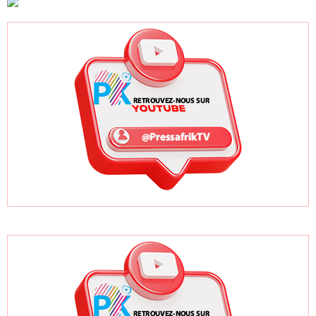
joueurs
sénégalais