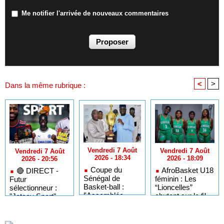
Me notifier l'arrivée de nouveaux commentaires
<
>
Dans la même rubrique :
Vendredi 7 Août
Vendredi 7 Août
Vendredi 7 Août
2026 - 18:34
2026 - 18:09
2026 - 20:56
Coupe du
AfroBasket U18
🔴​ DIRECT -
Sénégal de
féminin : Les
Futur
Basket-ball :
“Lioncelles”
sélectionneur :
l'Assemblée
chutent sur le fil
"Jotaay Sport"
nationale remet le
face à la Tunisie
dissèque Patrick
trophée de la
après avoir mené
Vieira et le
finale Dames
de 14 points
mercato des