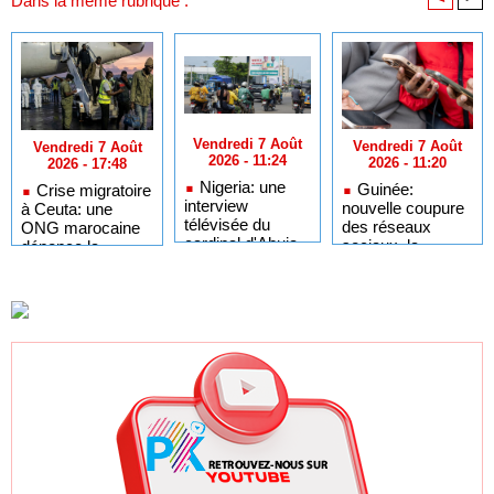
Dans la même rubrique :
Vendredi 7 Août
Vendredi 7 Août
Vendredi 7 Août
2026 - 11:24
2026 - 11:20
2026 - 17:48
Nigeria: une
Guinée:
Crise migratoire
interview
nouvelle coupure
à Ceuta: une
télévisée du
des réseaux
ONG marocaine
cardinal d'Abuja
sociaux, la
dénonce la
provoque l'ire du
sixième depuis
responsabilité de
président Bola
2023
Rabat et de
Tinubu
Madrid