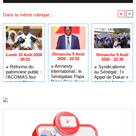
<
>
Dans la même rubrique :
Dimanche 9 Août
Dimanche 9 Août
Lundi 10 Août 2026
2026 - 22:52
2026 - 22:38
- 00:22
Amnesty
Syndicalisme
Réforme du
International : le
au Sénégal : l'«
patrimoine public :
Sénégalais Papa
Appel de Dakar »
l'ACOMAS fixe
Diène Diop élu au
pose les bases
ses conditions
Bureau Exécutif
d'un nouveau
pour la mise en
International à
rassemblement
œuvre de la
Rio
indépendant
circulaire
ministérielle