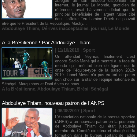
abrégée de son enquête disponible sur
internet, le journal Le Monde, quotidien de
référence, avait hâtivement déduit que le
principal bénéficiaire de l’argent russe cité
dans l’affaire Feu Lamine Diack ne pouvait
être que le Président de la République, Macky...
Abdoulaye Thiam
,
Dérives inacceptables
,
journal
,
Le Monde
A la Brésilienne ! Par Abdoulaye Thiam
| 11/10/2019
|
Sport
On attendait Neymar, finalement c’est
encore Sadio Mané qui a montré à la face du
monde qu’il méritait bien de figurer sur le
onze de l’équipe-type de la saison 2018-
2019. Lionel Messi n’a pas eu tort de porter
son choix sur la star de l’équipe nationale du
Sénégal. Marquinhos et Dani Alves ne nous...
A la Brésilienne
,
Abdoulaye Thiam
,
Brésil Sénégal
Abdoulaye Thiam, nouveau patron de l’ANPS
| 06/08/2017
|
Sport
L’Association nationale de la presse sportive
(ANPS) a un nouveau patron en la personne
de Abdoulaye Thiam qui était jusque-là
membre du Comité directeur et chargé de la
formation dans le bureau sortant de ladite