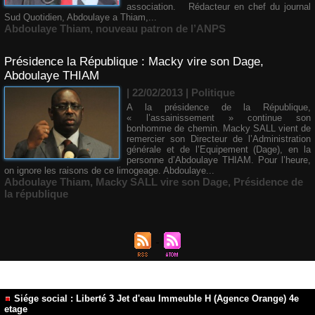
association. Rédacteur en chef du journal
Sud Quotidien, Abdoulaye a Thiam,...
Abdoulaye Thiam
,
nouveau patron de l’ANPS
Présidence la République : Macky vire son Dage,
Abdoulaye THIAM
| 22/02/2013
|
Politique
A la présidence de la République,
« l’assainissement » continue son
bonhomme de chemin. Macky SALL vient de
remercier son Directeur de l’Administration
générale et de l’Equipement (Dage), en la
personne d’Abdoulaye THIAM. Pour l’heure,
on ignore les raisons de ce limogeage. Abdoulaye...
Abdoulaye Thiam
,
Macky SALL vire son Dage
,
Présidence de
la république
Siége social : Liberté 3 Jet d'eau Immeuble H (Agence Orange) 4e
etage