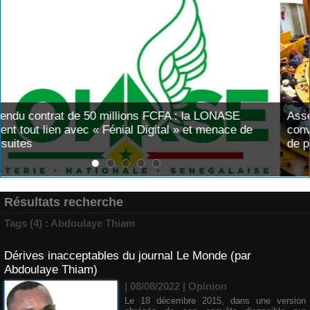
NASE
Assemblée nationale : une session extraordina
nace de
convoquée sur les exonérations fiscales et les
de pêche
Résultats recherche
Tags (4) : Abdoulaye Thiam
Dérives inacceptables du journal Le Monde (par
Abdoulaye Thiam)
| 08/08/2022
|
Opinion
Le 18 décembre 2015, dans une version