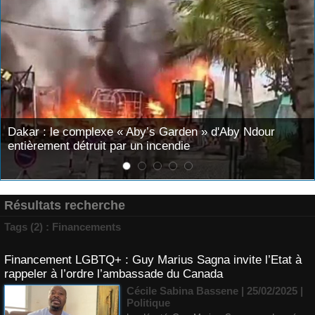
by’s Garden » d'Aby Ndour
Mary Teuw Niane : «Le te
n incendie
juges. Il finit toujours p
Résultats recherche
Tags (2) : Financements
Financement LGBTQ+ : Guy Marius Sagna invite l’Etat à
rappeler à l’ordre l’ambassade du Canada
Cécile Sabina Bassene
| 25/02/2025
|
Politique