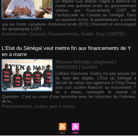
Le député Guy Marius Sagna a adressé ce
mardi une question écrite au gouvernement
relative aux financements LGBT de
l’ambassade du Canada au Sénégal. Dans
sa question écrite, le parlementaire a estimé
que les fonds canadiens d’initiative locale (FCIL) financent et encouragent
les dynamiques LGBT...
Ambassade
,
Canada
,
Financements
,
fonds
,
Guy
,
LGBTQ+
L'Etat du Sénégal veut mettre fin aux financements de Y
en a marre
Moussa Ndongo (stagiaire) |
06/03/2021
|
Société
L'affaire Ousmane Sonko n'a pas encore fini
de faire des dégâts. L’État du Sénégal a
décidé de retirer son agrément à l’Ong Osiwa
pour son soutien financier au mouvement Y
en a marre, renseigne le journal Le
Quotidien. C’est au cours d’une rencontre avec les ministres de l’Intérieur,
de la...
Financements
,
osiwa
,
yen a marre