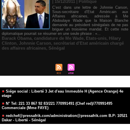
| 15/12/2011
|
Politique
C’est dans une lettre de Johnnie Carson,
Sous-secrétaire d’Etat Américain aux
Affaires africaines, adressée à Me
Abdoulaye Wade que la Maison Blanche
demande au président sénégalais de ne pas
briguer un troisième mandat. Et cette note
diplomatique pourrait se résumer en une seule phrase : «...
Barack Obama
,
candidature de Me Wade
,
Etats-unis
,
Hilary
Clinton
,
Johnnie Carson
,
secrétariat d'Etat américain chargé
des affaires africaines
,
Sénégal
Siége social : Liberté 3 Jet d'eau Immeuble H (Agence Orange) 4e
etage
N° Tel: 221 33 867 92 83/221 770991491 (Chef red)/770991495
Commerciale (Mme FAYE)
redchef@pressafrik.com/administration@pressafrik.com B.P: 10521
Dakar - Liberté - Sénégal