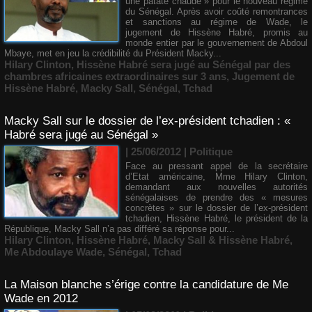
une patate chaude » pour le nouveau régime
du Sénégal. Après avoir coûté remontrances
et sanctions au régime de Wade, le
jugement de Hissène Habré, promis au
monde entier par le gouvernement de Abdoul
Mbaye, met en jeu la crédibilité du Président Macky...
Hilary Clinton
,
Hissène Habré sera jugé au Sénégal par des
chambres africaines extraordinaires sur 3 ans
,
Jugement de
Hissène Habré
,
Macky Sall
,
Sénégal
,
Tchad
Macky Sall sur le dossier de l’ex-président tchadien : «
Habré sera jugé au Sénégal »
| 25/06/2012
|
Politique
Face au pressant appel de la secrétaire
d’Etat américaine, Mme Hilary Clinton,
demandant aux nouvelles autorités
sénégalaises de prendre des « mesures
concrètes » sur le dossier de l’ex-président
tchadien, Hissène Habré, le président de la
République, Macky Sall n’a pas différé sa réponse pour...
Hilary Clinton
,
Hissène Habré
,
Macky Sall & Hissène Habré
,
Me Abdoulaye Wade
,
Sénégal
,
Tchad
La Maison blanche s’érige contre la candidature de Me
Wade en 2012