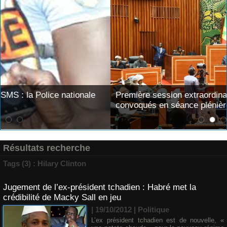
Première session extraordinaire de 2026 : les députés
convoqués en séance plénière ce lundi 10 août
Résultats recherche
Tags (3) : Hilary Clinton
Jugement de l’ex-président tchadien : Habré met la
crédibilité de Macky Sall en jeu
| 19/10/2012
|
Politique
L’ex président tchadien est de nouvelle, «