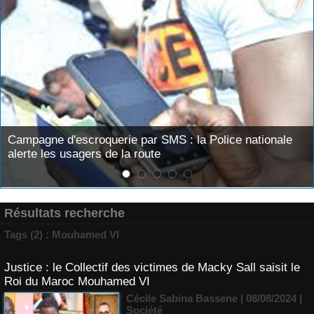
e d'escroquerie par SMS : la Police nationale
Louga :
les usagers de la route
sur l'or
Résultats recherche
Tags (2) : Mouhamed VI
Justice : le Collectif des victimes de Macky Sall saisit le
Roi du Maroc Mouhamed VI
Cécile Sabina Bassene
| 08/08/2024
|
Société