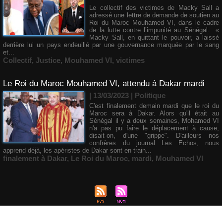
Le collectif des victimes de Macky Sall a
adressé une lettre de demande de soutien au
Roi du Maroc Mouhamed VI, dans le cadre
de la lutte contre l’impunité au Sénégal. «
Macky Sall, en quittant le pouvoir, a laissé
derrière lui un pays endeuillé par une gouvernance marquée par le sang
et...
Collectif
,
Justice
,
Mouhamed VI
,
victimes
Le Roi du Maroc Mouhamed VI, attendu à Dakar mardi
| 13/03/2023
|
Politique
C'est finalement demain mardi que le roi du
Maroc sera à Dakar. Alors qu'il était au
Sénégal il y a deux semaines, Mohamed VI
n'a pas pu faire le déplacement à cause,
disait-on, d'une "grippe". D'ailleurs nos
confrères du journal Les Echos, nous
apprend déjà, les apéristes de Dakar sont en train...
finalement à Dakar
,
Le Roi du Maroc
,
mardi
,
Mouhamed VI