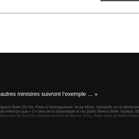
tres ministres suivront l’exemple … »
e
gence Bokk Gis-Gis, Pape à Diamagueune Sicap Mbao, interpellé sur la démission 
é entendre que « Ce sera de la débandade et ces partis (Benoo Bokk Yaakaar, Bby) 
émission de Gackou
,
Gouvernement de Macky SALL
,
Pape Diop de Bokk Guiss