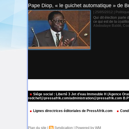
Pape Diop, « le guichet automatique » de Bo
| 25/05/2012
|
Politiqu
Qui dit élection parle
ce qui est de la coalit
Abdoulaye Baldé
,
Coa
Siége social : Liberté 3 Jet d'eau Immeuble H (Agence Or
redchef@pressafrik.com/administration@pressafrik.com B.P: 
Lignes directrices éditoriales de PressAfrik.com
Condi
Plan du site
|
Syndication
|
Powered by WM