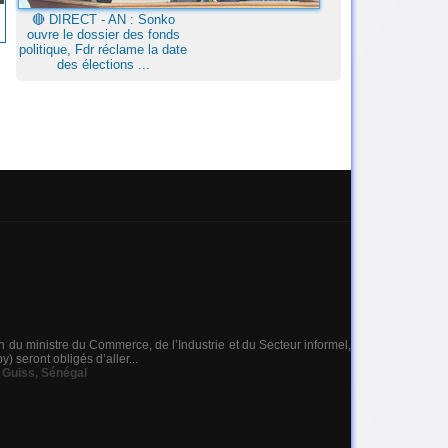
🔴​ DIRECT - AN : Sonko
ouvre le dossier des fonds
politique, Fdr réclame la date
des élections ...
du ministre du Commerce, de l’Industrie et du Secteur informel,
seront obligés d’aller...
 Guiss
,
Sénégal