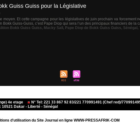
kk Guiss Guiss pour la Législative
e
 de moyen. Et cette campagne pour les législatives de juin prochain va forcement n
ion Bokk Guiss-Guiss, c’est Pape Diop qui sera l’un des principaux financiers de la 
lition Bokk Guiss Guiss
,
Macky Sall
,
Pape Diop de Bokk Guiss Guiss
,
Sénégal
,
ange) 4e etage
N° Tel: 221 33 867 92 83/221 770991491 (Chef red)/770991
10521 Dakar - Liberté - Sénégal
tions d'utilisation du Site Journal en ligne WWW-PRESSAFRIK-COM