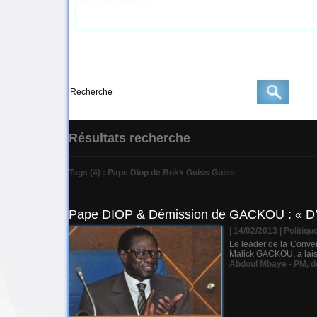
Résultats recherche
Tags (4) : Pape Diop de Bokk Guiss Guiss
Pape DIOP & Démission de GACKOU : « D’au
| 14/02/2013
|
Politiqu
Le leader de la Conver
Malick GACKOU, a laiss
Abdoul Mbaye - PM
,
d