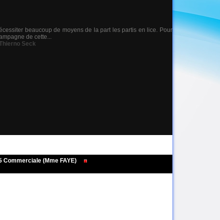
écessiter beaucoup de moyens de la part les partis en lice. Pour
campagne de cette...
Thierno Seck
495 Commerciale (Mme FAYE)