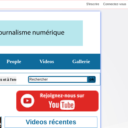
S'inscrire
Connectez-vous
People
Videos
Gallerie
emble des citoyens
Code de la famille et présence des cadis : Dar Al Istiqaam
Videos récentes