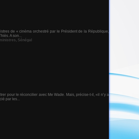
nistres de « cinéma orchestré par le Président de la République,
iès. A son...
 ministres
,
Sénégal
er pour le réconcilier avec Me Wade. Mais, précise-t-il, «il n’y a
ié par les...