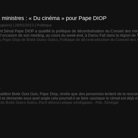
es ministres : « Du cinéma » pour Pape DIOP
giaire) | 28/01/2013
|
Politique
nt Sénat Pape DIOP a qualifié la politique de décentralisation du Conseil des mi
l’occasion de son meeting, au cours du week-end, à Darou Fall dans la région de Th
p
,
Pape Diop de Bokk Guiss Guiss
,
Politique de décentralisation du Conseil des
e
coalition Bokk Guis Guis, Pape Diop, révèle que des personnes tentent de le rencontr
 se demande sous quel angle cela pourrait-il se faire «puisque le climat est déjà vic
 de Bokk Guiss Guiss
,
Parti démocratique sénégalais - Pds
,
Sénégal