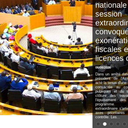
nationale : une
session
extraordinaire
convoquée sur les
exonérations
fiscales et les
licences de pêche
06/08/2026
Dans un arrêté daté du 06 août 2026, le
président de l'Assemblée nationale a
acté la tenue d'une session extraordinaire
consacrée au contrôle des finances
publiques et du secteur maritime. La
clôture des travaux interviendra dès
l'épuisement des points inscrits au
programme. Cette session
extraordinaire s'articulera autour de deux
axes prioritaires d'évaluation et de
contrôle. Les...