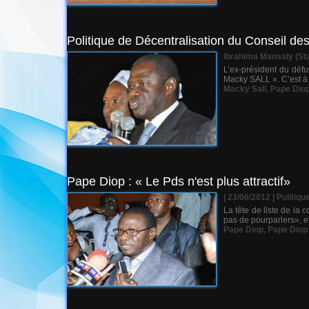
Politique de Décentralisation du Conseil d
Ibrahima Mansaly (Sta
L’ex-président du défu
Macky SALL ». C’est à 
Macky Sall
,
Pape Dio
Pape Diop : « Le Pds n'est plus attractif»
| 23/06/2012
|
Politiqu
La tête de liste de la 
pas de pourparlers», et
Pape Diop
,
Pape Diop