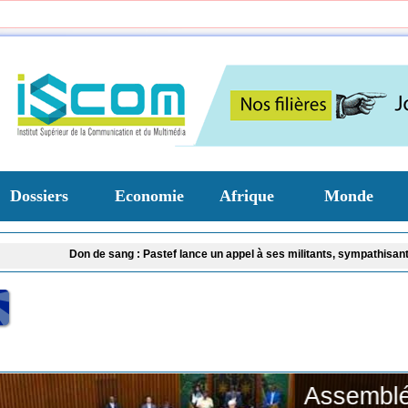
Dossiers
Economie
Afrique
Monde
Don de sang : Pastef lance un appel à ses militants, sympathisants et à l'ens
Assemblée