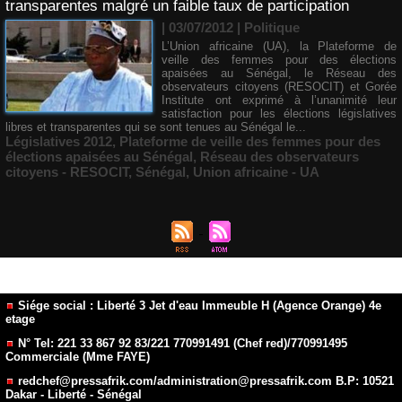
transparentes malgré un faible taux de participation
| 03/07/2012
|
Politique
L’Union africaine (UA), la Plateforme de
veille des femmes pour des élections
apaisées au Sénégal, le Réseau des
observateurs citoyens (RESOCIT) et Gorée
Institute ont exprimé à l’unanimité leur
satisfaction pour les élections législatives
libres et transparentes qui se sont tenues au Sénégal le...
Législatives 2012
,
Plateforme de veille des femmes pour des
élections apaisées au Sénégal
,
Réseau des observateurs
citoyens - RESOCIT
,
Sénégal
,
Union africaine - UA
Siége social : Liberté 3 Jet d'eau Immeuble H (Agence Orange) 4e
etage
N° Tel: 221 33 867 92 83/221 770991491 (Chef red)/770991495
Commerciale (Mme FAYE)
redchef@pressafrik.com/administration@pressafrik.com B.P: 10521
Dakar - Liberté - Sénégal