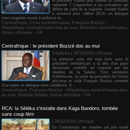
le président Kabila pour obtenir la cohésion
nationale ? L'opposition a sa conception qui
diffère de celle de la majorité. Joseph Kabila
a annoncé pour «début 2013» un dialogue
inter-congolais visant à renforcer la...
Centrafrique
,
Crise centrafricaine
,
François Bozizé -
République centrafricaine dos au mur
,
Rebelles centrafricains
,
Union africaine - UA
Centrafrique : le président Bozizé dos au mur
Dépêche | 31/12/2012
|
Afrique
La pression aura été trop forte pour le
président centrafricain à la tête d’un pays
désormais contrôlé en majorité par les
rebelles de la Seleka. Trois semaines
d’offensives, la visite du président de l’Union
africaine et voilà François Bozizé contraint
d’accepter un dialogue sans conditions. Il...
Centrafrique
,
François Bozizé - République centrafricaine dos
au mur
,
Rebelle Séléka
,
Union africaine - UA
RCA: la Séléka s'installe dans Kaga Bandoro, tombée
sans coup férir
| 26/12/2012
|
Afrique
En Centrafrique, les rebelles ont pris mardi