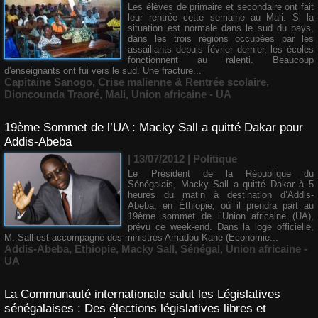
Les élèves de primaire et secondaire ont fait
leur rentrée cette semaine au Mali. Si la
situation est normale dans le sud du pays,
dans les trois régions occupées par les
assaillants depuis février dernier, les écoles
fonctionnent au ralenti. Beaucoup
d'enseignants ont fui vers le sud. Une fracture...
Capitaine Sanogo
,
Crise malienne & Rentrée scolaire
,
Dioncounda Traoré
,
Mali
,
Union africaine - UA
19ème Sommet de l’UA : Macky Sall a quitté Dakar pour
Addis-Abeba
| 13/07/2012
|
Politique
Le Président de la République du
Sénégalais, Macky Sall a quitté Dakar à 5
heures du matin à destination d’Addis-
Abeba, en Éthiopie, où il prendra part au
19ème sommet de l’Union africaine (UA),
prévu ce week-end. Dans la loge officielle,
M. Sall est accompagné des ministres Amadou Kane (Economie...
Addis-Abeba
,
Ethiopie
,
Macky Sall
,
Sénégal
,
Union africaine -
UA
La Communauté internationale salut les Législatives
sénégalaises : Des élections législatives libres et