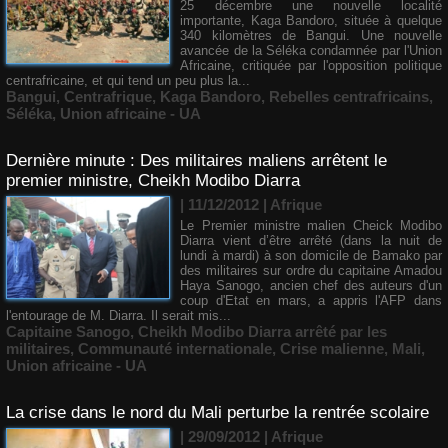
25 décembre une nouvelle localité
importante, Kaga Bandoro, située à quelque
340 kilomètres de Bangui. Une nouvelle
avancée de la Séléka condamnée par l'Union
Africaine, critiquée par l'opposition politique
centrafricaine, et qui tend un peu plus la...
Bangui
,
Centrafrique
,
Kaga Bandoro
,
Rebelles centrafricains
,
Séléka
,
Union africaine - UA
Dernière minute : Des militaires maliens arrêtent le
premier ministre, Cheikh Modibo Diarra
| 11/12/2012
|
Afrique
Le Premier ministre malien Cheick Modibo
Diarra vient d’être arrêté (dans la nuit de
lundi à mardi) à son domicile de Bamako par
des militaires sur ordre du capitaine Amadou
Haya Sanogo, ancien chef des auteurs d'un
coup d'Etat en mars, a appris l'AFP dans
l'entourage de M. Diarra. Il serait mis...
Capitaine Sanogo
,
Cheikh Modibo Diarra arrêté par les
militaires
,
Communauté internationale
,
Crise malienne
,
Mali
,
Union africaine - UA
La crise dans le nord du Mali perturbe la rentrée scolaire
| 29/09/2012
|
Afrique