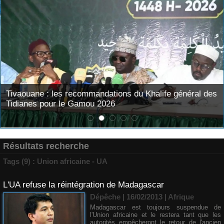
Tivaouane : les recommandations du Khalife général des
Tidianes pour le Gamou 2026
Résultats recherche
Tags (9) : Union africaine - UA
L'UA refuse la réintégration de Madagascar
Dépêche | 16/02/2013
|
Afrique
Madagascar est toujours suspendue de
l'Union africaine et le restera tant que les
autorités empêcheront le retour de l'ancien