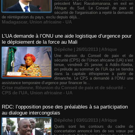
président Marc Ravalomanana, en exil en
Afrique du Sud. Le Conseil de paix et
sécurité de l'organisation a rejeté la demande
de réintégration du pays, exclu depuis déjà...
Madagascar
,
Union africaine - UA
L’UA demande à l’ONU une aide logistique d’urgence pour
le déploiement de la force au Mali
Dépêche | 26/01/2013
|
Afrique
Une réunion du Conseil de paix et de
sécurité (CPS) de l’Union africaine (UA) s’est
tenue, vendredi 25 janvier, à Addis-Abeba,
en prélude au sommet de l’UA qui se tiendra
dans la capitale éthiopienne à partir de
dimanche. Le CPS a demandé à l’ONU une
assistance temporaire d’urgence pour financer le...
Crise malienne
,
Réunion du Conseil de paix et de sécurité -
CPS de l'UA
,
Union africaine - UA
RDC: l’opposition pose des préalables à sa participation
au dialogue intercongolais
Dépêche | 03/01/2013
|
Afrique
Quels sont les contours du cadre de
concertation annoncé lors de ses vœux par