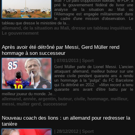
Mali ? Le parti d'opposition libérale, le FDP, a
prié le gouvernement fédéral de livrer une
analyse de la situation au Mali où
l'Allemagne est engagée militairement dans
le cadre d'une mission d'observation. Le
tableau que dresse le ministère de la...
allemand
,
de la situation au Mali
,
dresse un tableau inquiétant
,
Le gouvernement
Après avoir été détrôné par Messi, Gerd Müller rend
hommage à son successeur
| 07/01/2013
|
Sport
Gerd Müller parle de Lionel Messi. L'ancien
attaquant allemand, meilleur buteur sur une
année civile pendant quarante ans a rendu
un hommage à la "pulga" du FC Barcelone
qui l'a détrôné en 2012. «Mon record a tenu
quarante ans avant d'être battu par le
meilleur joueur du monde. Je...
allemand
,
année
,
argentin
,
buteur
,
civile
,
hommage
,
meilleur
,
messi
,
muller gerd
,
successeur
Nouveau coach des lions : un allemand pour redresser la
tanière
| 28/12/2012
|
Sport