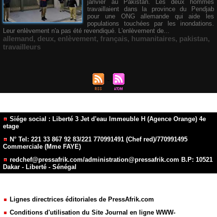
janvier au Pakistan. Les deux hommes
travaillaient dans la province du Pendjab
pour une ONG allemande qui aide les
populations touchées par les inondations.
Leur enlèvement n'a pas été revendiqué. L'enlèvement de...
allemand
,
deux
,
enlèvement
,
français
,
humanitaires
,
pakistan
,
travailleurs
Siége social : Liberté 3 Jet d'eau Immeuble H (Agence Orange) 4e
etage
N° Tel: 221 33 867 92 83/221 770991491 (Chef red)/770991495
Commerciale (Mme FAYE)
redchef@pressafrik.com/administration@pressafrik.com B.P: 10521
Dakar - Liberté - Sénégal
Lignes directrices éditoriales de PressAfrik.com
Conditions d'utilisation du Site Journal en ligne WWW-