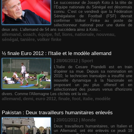
Le successeur de Joseph Koto à la tête de
l’Equipe nationale du Sénégal est désormais
connu. C’est ce vendredi que la Fédération
Sénégalaise de Football (FSF) devrait
confirmer Volker Finke au poste de
sélectionneur national pour une durée de
deux ans. L’allemand de 54 ans succèdera ainsi à Koto...
allemand
,
coach
,
équipe
,
fsf
,
lions
,
nationale
,
nouveau
,
sénégal
,
tanière
,
volker finke
½ finale Euro 2012 : l'Italie et le modèle allemand
| 28/06/2012
|
Sport
L'Italie de Cesare Prandelli est en train
d'opérer sa mue. Depuis sa nomination en
2010, le technicien transalpin a insufflé une
nouvelle dynamique à la Nazionale en
proposant un jeu plus offensif et en
sélectionnant des joueurs venus d'horizons
divers. Comme l'Allemagne Les clichés ont la vie...
allemand
,
demi
,
euro 2012
,
finale
,
foot
,
italie
,
modèle
Pakistan : Deux travailleurs humanitaires enlevés
| 20/01/2012
|
Monde
Deux travailleurs humanitaires, un Italien et
un Allemand, ont été enlevés ce jeudi 19