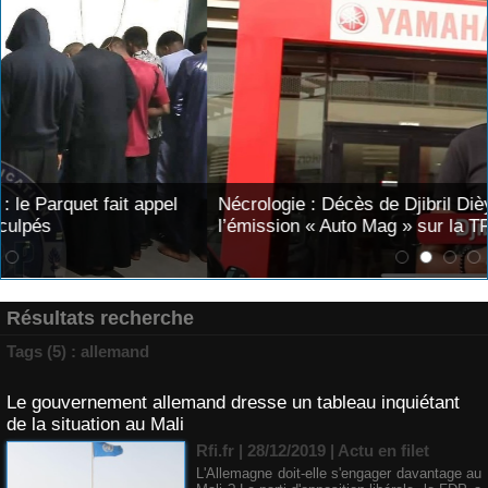
Nécrologie : Décès de Djibril Dièye, animateur de
l’émission « Auto Mag » sur la TFM
Résultats recherche
Tags (5) : allemand
Le gouvernement allemand dresse un tableau inquiétant
de la situation au Mali
Rfi.fr | 28/12/2019
|
Actu en filet
L'Allemagne doit-elle s'engager davantage au