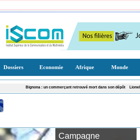
Dossiers
Economie
Afrique
Monde
Bignona : un commerçant retrouvé mort dans son dépôt
Lionel Messi en d
Affaire Pape