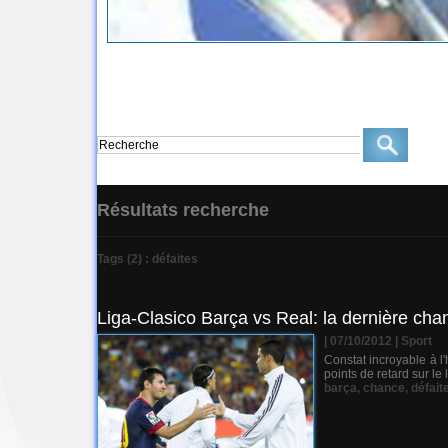
Résultats recherche
Tags (2) : défaites
Liga-Clasico Barça vs Real: la dernière ch
| 07/10/2012
|
Sport
Constat incroyable à l
points de retard sur l
barça
,
chance
,
défait