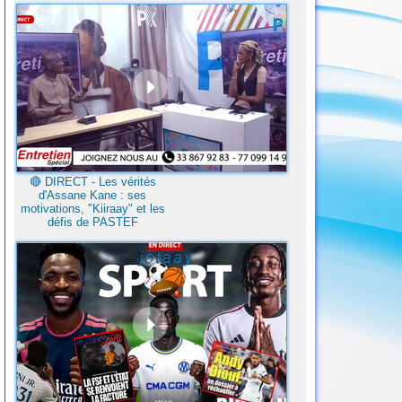
🔴​ DIRECT - Les vérités
d'Assane Kane : ses
motivations, "Kiiraay" et les
défis de PASTEF