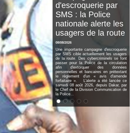
Cheikh Diallo et
Cie : Ousmane
Kane prédit une «
cascade de relaxes
» devant le tribunal
si...
08/08/2026
Après la cascade de non-lieu prononcés
dans l'affaire dite « Pape Cheikh Diallo et
Cie », le magistrat à la retraite Ousmane
Kane estime que le dossier des
présumés homosexuels pourrait encore
subir de sérieux revers judiciaires. Dans
un entretien accordé à L'Observateur, il
met en garde contre les débats à venir
sur la qualité, la légalité et la solidité des
preuves recueillies. Selon l'ancien...