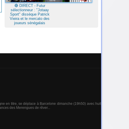
🔴​ DIRECT - Futur
sélectionneur : "Jotaay
Sport" dissèque Patrick
Vieira et le mercato des
joueurs sénégalais
gne en titre, se déplace à Barcelone dimanche (19h50) avec huit
hances des Merengues de rêver...