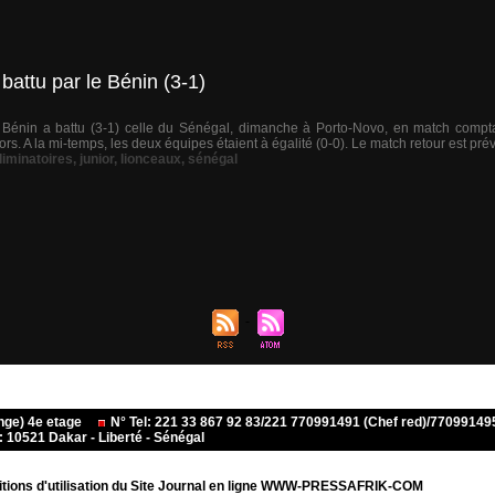
battu par le Bénin (3-1)
 Bénin a battu (3-1) celle du Sénégal, dimanche à Porto-Novo, en match compta
rs. A la mi-temps, les deux équipes étaient à égalité (0-0). Le match retour est pr
liminatoires
,
junior
,
lionceaux
,
sénégal
ange) 4e etage
N° Tel: 221 33 867 92 83/221 770991491 (Chef red)/770991
10521 Dakar - Liberté - Sénégal
tions d'utilisation du Site Journal en ligne WWW-PRESSAFRIK-COM