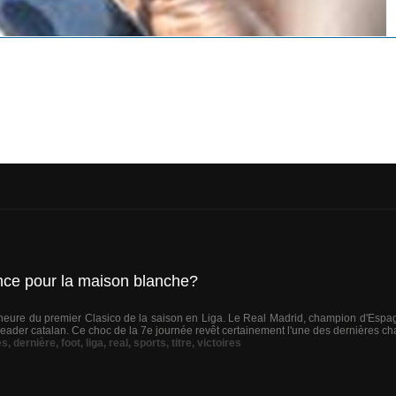
ance pour la maison blanche?
'heure du premier Clasico de la saison en Liga. Le Real Madrid, champion d'Espa
e leader catalan. Ce choc de la 7e journée revêt certainement l'une des dernières c
es
,
dernière
,
foot
,
liga
,
real
,
sports
,
titre
,
victoires