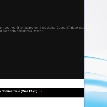
nt pour les éliminatoires de la prochaine Coupe d'Afrique des
évu dans deux semaines à Dakar. A...
495 Commerciale (Mme FAYE)