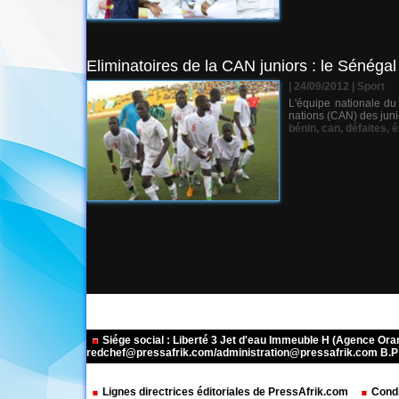
Eliminatoires de la CAN juniors : le Sénégal 
| 24/09/2012
|
Sport
L'équipe nationale du
nations (CAN) des junio
bénin
,
can
,
défaites
,
é
Siége social : Liberté 3 Jet d'eau Immeuble H (Agence Or
redchef@pressafrik.com/administration@pressafrik.com B.P: 
Lignes directrices éditoriales de PressAfrik.com
Condi