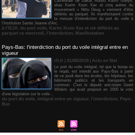
Cathédrale de Dakar, Abdou Karim Gueye,
alias Karim Xrum Xax et cinq autres du
mouvement « Nittu Deug » viennent d’être
déférés au parquet. Ils manifestaient contre
la mesure d’interdiction du port du voile à
l’Institution Sainte Jeanne d’Arc.
à l'ISJA
,
du port voile
,
Karim Xrum Xax et cie déférés au
parquet ce mercredi
,
l'interdiction
,
Manifestation
Pays-Bas: l'interdiction du port du voile intégral entre en
vigueur
rfi.fr | 01/08/2019
|
Actu en filet
​Le port du voile intégral, tel que la burqa ou
le niqab, est interdit aux Pays-Bas à partir
de ce jeudi dans les écoles, les hôpitaux, les
bâtiments publics et les transports en
commun. C'est le député anti-islam Geert
Wilders qui avait proposé en 2005 le vote
d'une législation sur le voile...
du port du voile
,
intégral entre en vigueur
,
l'interdiction
,
Pays-
Bas