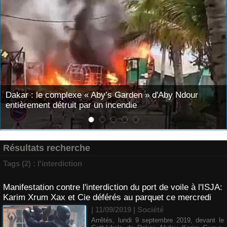
 » d'Aby Ndour
Mary Teuw Niane : «Le temps est le 
juges. Il finit toujours par démasque
Résultats recherche
Tags (2) : l'interdiction
Manifestation contre l'interdiction du port de voile à l'ISJA:
Karim Xrum Xax et Cie déférés au parquet ce mercredi
| 11/09/2019
|
Société
Arrêtés, lundi 9 septembre 2019, devant le