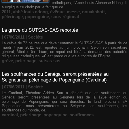
catholiques, l’Abbé Louis Alphonse Ndong. Il
a expliqué ce choix par le fait que ce...
2011
,
abbé louis ndong
,
évêque
,
messe
,
nouakchott
,
pélerinage
,
popenguine
,
sous-régional
La grève du SUTSAS-SAS reportée
| 07/06/2011
|
Société
La grève de 72 heures que devait entamer le SUTSAS-SAS à partir de ce
mardi 7 juin 2011, est reportée au juin prochain. Selon son secrétaire
général, Mballo Dia Thiam, ce report est lié à la demande des autorités
religieuses catholiques. «C’est parce que les autorités de l’Eglise,...
grève
,
pélerinage
,
sutsas-sas
Les souffrances du Sénégal seront présentées au
Seigneur au pélerinage de Popenguine (Cardinal)
| 07/06/2011
|
Société
Le Cardinal, Théodore Adrien Sarr a déclaré que les souffrances du
Sénégal seront présentées au Seigneur lors de la 123e édition du
pèlerinage de Popenguine, qui sera déroulera le lundi prochain. «A
Popenguine, nous présenterons au Seigneur nos souffrances, les
souffrances du monde, de...
cardinal
,
pélerinage
,
popenguine
,
souffrances