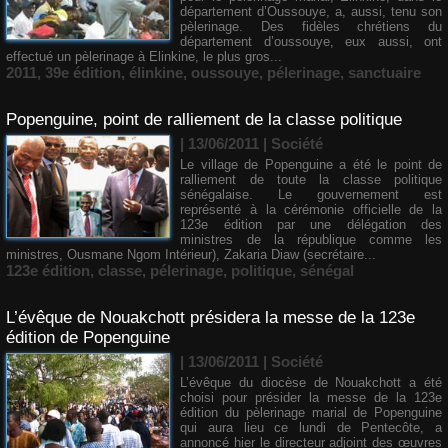
département d’Oussouye, a, aussi, tenu son
pèlerinage. Des fidèles chrétiens du
département d’oussouye, eux aussi, ont
effectué un pèlerinage à Elinkine, le plus gros...
2011
,
39e édition
,
élinkine
,
oussouye
,
pélerinage
,
sanctuaire
Popenguine, point de ralliement de la classe politique
| 13/06/2011
|
Société
Le village de Popenguine a été le point de
ralliement de toute la classe politique
sénégalaise. Le gouvernement est
représenté à la cérémonie officielle de la
123e édition par une délégation des
ministres de la république comme les
ministres, Ousmane Ngom Intérieur), Zakaria Diaw (secrétaire...
123e édition
,
classe
,
pélerinage
,
politique
,
sénégal
L’évêque de Nouakchott présidera la messe de la 123e
édition de Popenguine
| 13/06/2011
|
Société
L’évêque du diocèse de Nouakchott a été
choisi pour présider la messe de la 123e
édition du pèlerinage marial de Popenguine
qui aura lieu ce lundi de Pentecôte, a
annoncé hier le directeur adjoint des œuvres