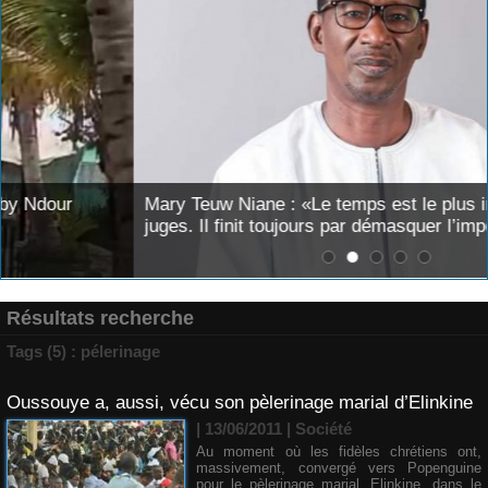
Mary Teuw Niane : «Le temps est le plus implacable des
juges. Il finit toujours par démasquer l’imposture»
Résultats recherche
Tags (5) : pélerinage
Oussouye a, aussi, vécu son pèlerinage marial d’Elinkine
| 13/06/2011
|
Société
Au moment où les fidèles chrétiens ont,
massivement, convergé vers Popenguine
pour le pèlerinage marial, Elinkine, dans le