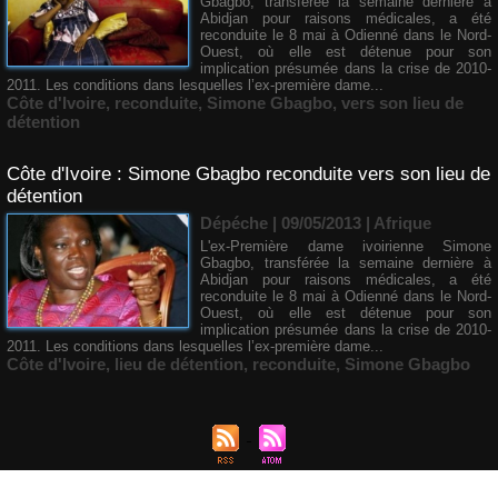
Gbagbo, transférée la semaine dernière à
Abidjan pour raisons médicales, a été
reconduite le 8 mai à Odienné dans le Nord-
Ouest, où elle est détenue pour son
implication présumée dans la crise de 2010-
2011. Les conditions dans lesquelles l’ex-première dame...
Côte d'Ivoire
,
reconduite
,
Simone Gbagbo
,
vers son lieu de
détention
Côte d'Ivoire : Simone Gbagbo reconduite vers son lieu de
détention
Dépéche | 09/05/2013
|
Afrique
L'ex-Première dame ivoirienne Simone
Gbagbo, transférée la semaine dernière à
Abidjan pour raisons médicales, a été
reconduite le 8 mai à Odienné dans le Nord-
Ouest, où elle est détenue pour son
implication présumée dans la crise de 2010-
2011. Les conditions dans lesquelles l’ex-première dame...
Côte d'Ivoire
,
lieu de détention
,
reconduite
,
Simone Gbagbo