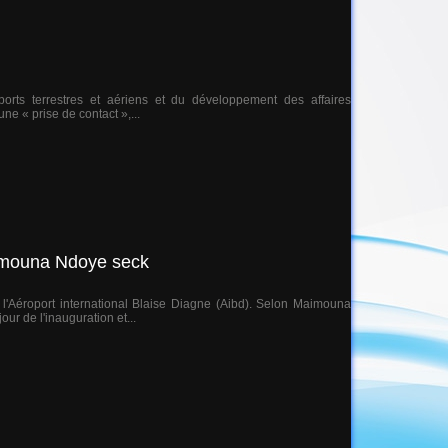
rts terrestres et aériens et du développement des affaires
ne « prise de contact »,...
aimouna Ndoye seck
e l'Aéroport international Blaise Diagne (Aibd). Selon Maimouna
r de l'inauguration et...