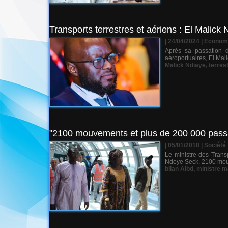
Transports terrestres et aériens : El Malick
| 24/04/2024
|
Econom
Après sa passation d
aéroportuaires, El Mali
Malick Ndiaye
,
terres
"2100 mouvements et plus de 200 000 passag
| 05/01/2018
|
Société
Le ministre des Transp
Ndoye Seck, 2100 mouve
bilan Aibd
,
ministre 