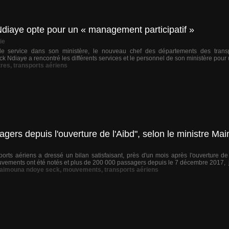
 Ndiaye opte pour un « management participatif »
ie
e service dans son ministère, le nouveau chef des départements des transpo
ck Ndiaye a rencontré les différents services et le personnel de son ministère pour u
tres
,
transports aériens
ers depuis l'ouverture de l'Aibd", selon le ministre M
orts aériens a dressé un bilan satisfaisant, près d'un mois après l'ouverture d
ments ont été notés et plus de 200 000 passagers depuis le 7 décembre 2017, jou
maimouna ndoye seck
,
mouvements
,
transports aériens