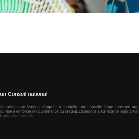
'un Conseil national
orts aériens au Sénégal s'apprête à connaître une nouvelle étape dans son organ
 qui vise à renforcer la gouvernance du secteur. L'annonce a été faite ce jeudi 3 avri
transports aériens