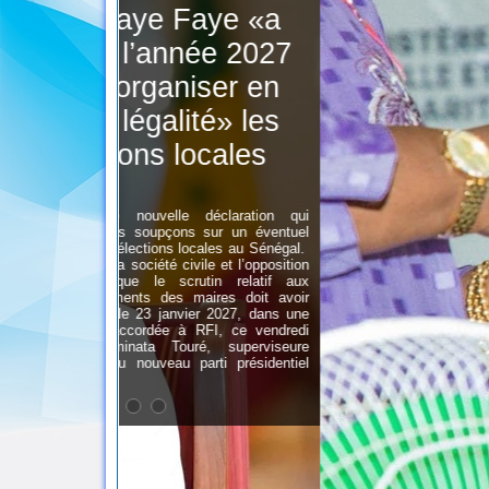
aye «a
ée 2027
ser en
té» les
ocales
déclaration qui
 sur un éventuel
cales au Sénégal.
le et l’opposition
tin relatif aux
aires doit avoir
er 2027, dans une
RFI, ce vendredi
é, superviseure
rti présidentiel