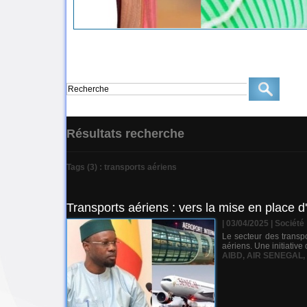
Résultats recherche
Tags (3) : transports aériens
Transports aériens : vers la mise en place d
| 03/04/2025
|
Société
Le secteur des transp
aériens. Une initiative
AIBD
,
AIR SENEGAL
,