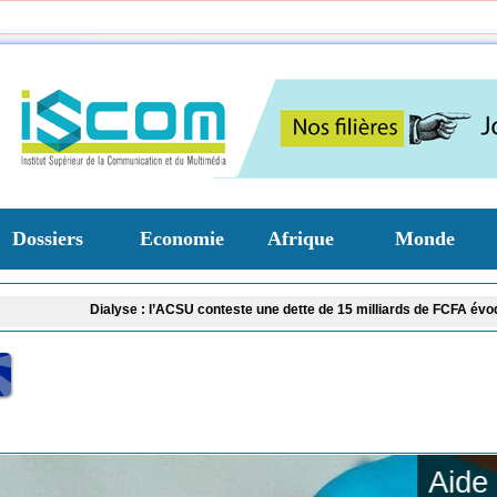
Dossiers
Economie
Afrique
Monde
​Dialyse : l’ACSU conteste une dette de 15 milliards de FCFA évoquée par la CN
​Aide aux ménages