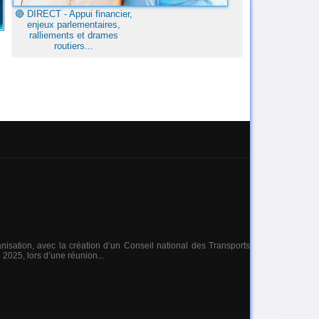
🔴​ DIRECT - Appui financier,
enjeux parlementaires,
ralliements et drames
routiers...
isation, avec la création d’un Conseil national des Transports
l 2025, lors d’une réunion...