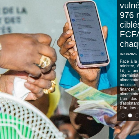
vulnérables : 92
976 ménages
ciblés, 135 000
FCFA prévus pour
chaque famille
07/08/2026
Face à la période de soudure, le Premier
ministre, Ahmadou Al Aminou Mohamed
Lô, a annoncé à l'issue d'une réunion
interministérielle consacrée à la sécurité
alimentaire que le gouvernement va
mobiliser 7,2 milliards de FCFA pour
financer un vaste plan d’assistance
alimentaire, nutritionnelle et pastorale.
L’un des responsable du programme
d'assistance alimentaire a précisé sur la
Rfm, lors du...