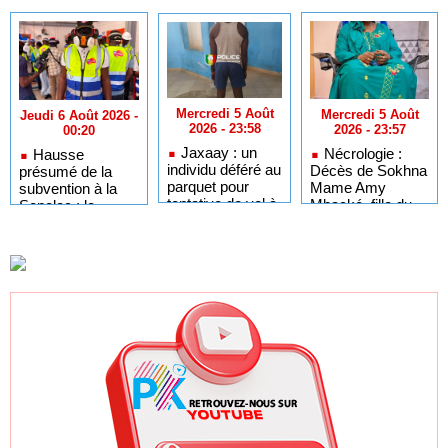
Mercredi 5 Août
Mercredi 5 Août
Jeudi 6 Août 2026 -
2026 - 23:58
2026 - 23:57
00:20
Jaxaay : un
Nécrologie :
Hausse
individu déféré au
Décès de Sokhna
présumé de la
parquet pour
Mame Amy
subvention à la
tentative de vol à
Mbacké, fille du
Senelec : le
main armée dans
khalife général
collectif « Noo
un point
des mourides
Lank » prend acte
multiservice
mais exige un
élargissement des
tranches tarifaires