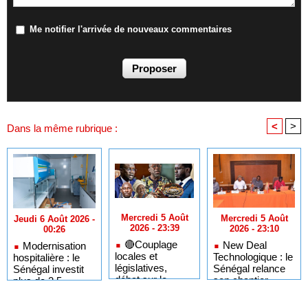
Me notifier l'arrivée de nouveaux commentaires
<
>
Dans la même rubrique :
Mercredi 5 Août
Mercredi 5 Août
Jeudi 6 Août 2026 -
2026 - 23:39
2026 - 23:10
00:26
🔴Couplage
New Deal
Modernisation
locales et
Technologique : le
hospitalière : le
législatives,
Sénégal relance
Sénégal investit
débat sur le
son chantier
plus de 2,5
mandat :
d'adressage
milliards FCFA
Babacar Fall
numérique
dans la toxicologie