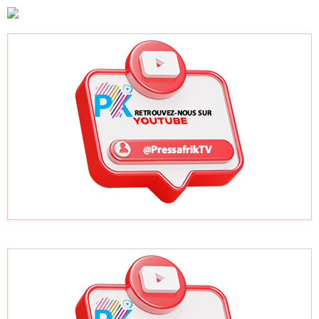
GRADEC pointe
et la maintenance
le silence de
biomédicale
Diomaye