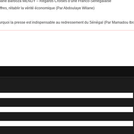
Par Marie Barboza MENDY – Regards Croisés d’une Franco-Sénégalaise
hiffres, rétablir la vérité économique (Par Abdoulaye Wilane)
: Pourquoi la presse est indispensable au redressement du Sénégal (Par Mamadou Ibr