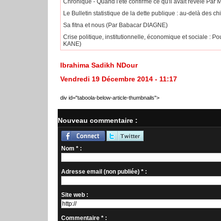
Chronique - Quand l'été confirme ce qu'il avait révélé 
Le Bulletin statistique de la dette publique : au-delà des c
Sa fitna et nous (Par Babacar DIAGNE)
Crise politique, institutionnelle, économique et sociale 
KANE)
Ibrahima Sadikh NDour
Vendredi 19 Décembre 2014 - 11:17
div id="taboola-below-article-thumbnails">
Nouveau commentaire :
Nom * :
Adresse email (non publiée) * :
Site web :
Commentaire * :