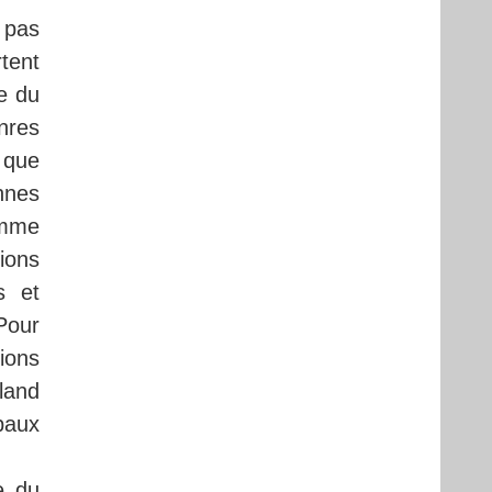
 pas
tent
ve du
nres
r que
nnes
omme
ions
s et
Pour
ions
land
paux
e du