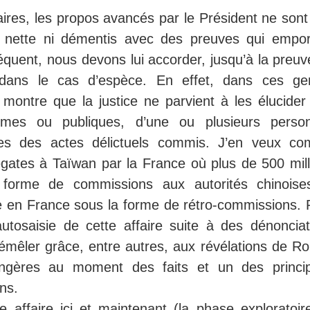
aires, les propos avancés par le Président ne sont
 nette ni démentis avec des preuves qui empor
séquent, nous devons lui accorder, jusqu’à la preu
té dans le cas d’espèce. En effet, dans ces ge
aire montre que la justice ne parvient à les élucide
mes ou publiques, d’une ou plusieurs perso
mées des actes délictuels commis. J’en veux c
régates à Taïwan par la France où plus de 500 mill
 forme de commissions aux autorités chinoise
e en France sous la forme de rétro-commissions. 
 autosaisie de cette affaire suite à des dénonciat
démêler grâce, entre autres, aux révélations de Ro
angères au moment des faits et un des princi
ns.
e affaire ici et maintenant (la phase exploratoir