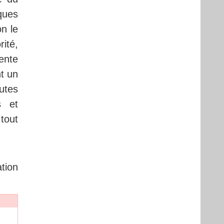
lques
n le
ité,
ente
nt un
outes
s et
 tout
tion