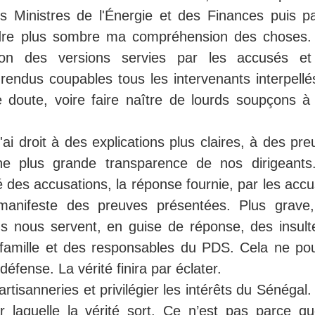
les Ministres de l'Énergie et des Finances puis pa
endre plus sombre ma compréhension des choses.
tion des versions servies par les accusés et
endus coupables tous les intervenants interpellé
le doute, voire faire naître de lourds soupçons à 
'ai droit à des explications plus claires, à des pr
ne plus grande transparence de nos dirigeants
é des accusations, la réponse fournie, par les acc
manifeste des preuves présentées. Plus grave,
ns nous servent, en guise de réponse, des insult
 famille et des responsables du PDS. Cela ne pou
défense. La vérité finira par éclater.
tisanneries et privilégier les intérêts du Sénégal
 laquelle la vérité sort. Ce n’est pas parce qu