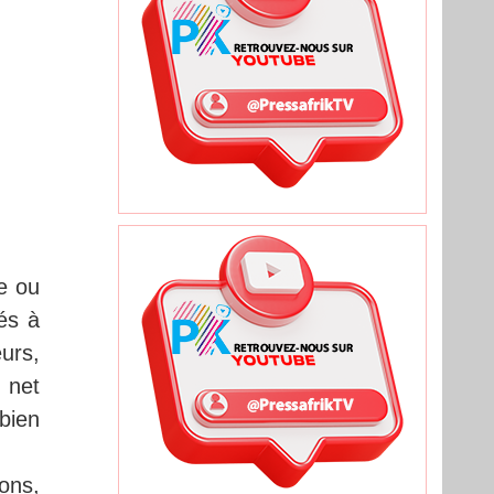
ge ou
és à
eurs,
 net
bien
ions,