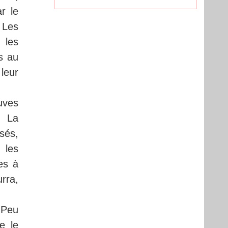
r le
 Les
 les
s au
leur
euves
. La
usés,
 les
es à
rra,
. Peu
e le