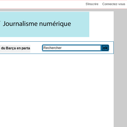
S'inscrire
Connectez-vous
nce vers l’Arabie saoudite
Nigeria: le vrai-faux Conseil présidentiel des inv