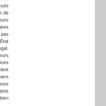
oute
t de
eurs
ires
 pas
État
égal.
eurs
ices
dent
siers
 nous
opos
 bien