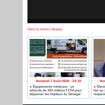
Dans la même rubrique :
Vendredi 7 Août 2026 - 23:10
Ven
Équipements médicaux : un
Électi
véhicule de 340 millions FCFA pour
fixe au 
dépanner les hôpitaux du Sénégal
respect