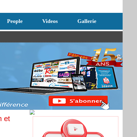
People
Videos
Gallerie
 et