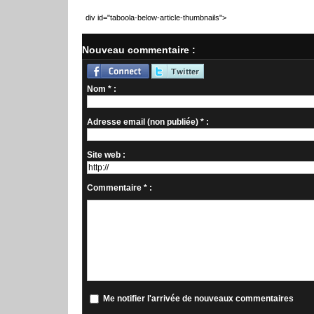
div id="taboola-below-article-thumbnails">
Nouveau commentaire :
Nom * :
Adresse email (non publiée) * :
Site web :
Commentaire * :
Me notifier l'arrivée de nouveaux commentaires