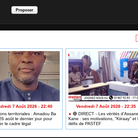
dredi 7 Août 2026 - 22:40
Vendredi 7 Août 2026 - 22:35
ons territoriales : Amadou Ba
🔴​ DIRECT - Les vérités d'Assan
26 août le dernier jour pour
Kane : ses motivations, "Kiiraay" et 
er le cadre légal
défis de PASTEF