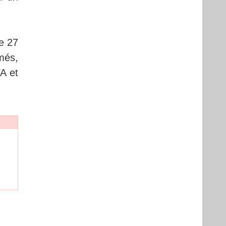
e 27
umés,
A et