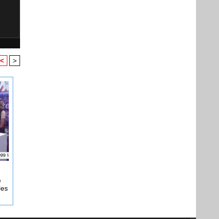
<
>
e
les