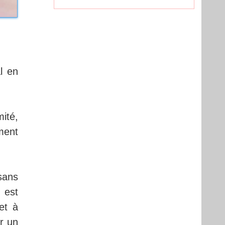
l en
ité,
ment
sans
 est
et à
ur un