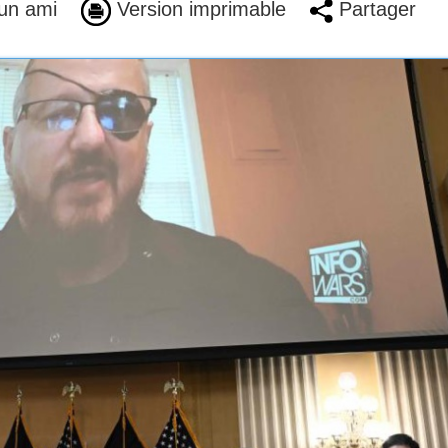
un ami
Version imprimable
Partager