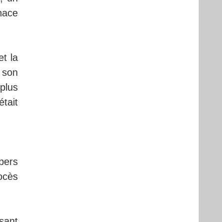
nace
t la
 son
 plus
tait
pers
ocès
sant