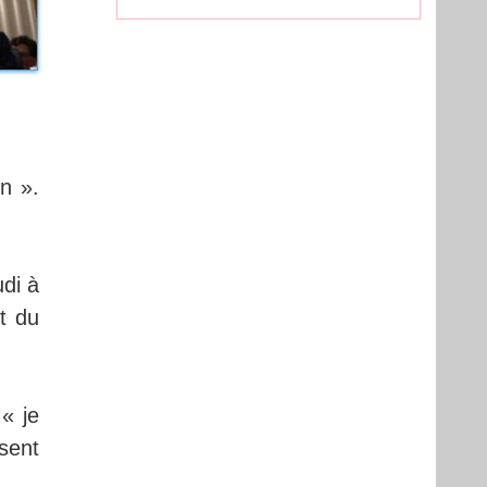
n ».
di à
ut du
« je
sent