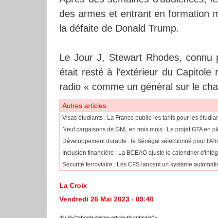
des armes et entrant en formation mil
la défaite de Donald Trump.
Le Jour J, Stewart Rhodes, connu p
était resté à l’extérieur du Capitole 
radio « comme un général sur le cha
Autres articles
​Visas étudiants : La France publie les tarifs pour les étudi
Neuf cargaisons de GNL en trois mois : Le projet GTA en pl
Développement durable : le Sénégal sélectionné pour l'Af
​Inclusion financière : La BCEAO ajuste le calendrier d'int
Sécurité ferroviaire : Les CFS lancent un système automatiq
La Croix
Vendredi 26 Mai 2023 - 09:40
div id="taboola-below-article-thumbnails">