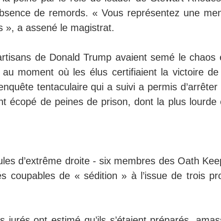
n absence de remords. « Vous représentez une me
s », a assené le magistrat.
partisans de Donald Trump avaient semé le chaos e
au moment où les élus certifiaient la victoire de
’enquête tentaculaire qui a suivi a permis d’arrêter
 écopé de peines de prison, dont la plus lourde é
cules d’extrême droite - six membres des Oath Kee
s coupables de « sédition » à l’issue de trois pr
 jurés ont estimé qu’ils s’étaient préparés, amas