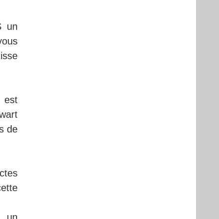
S un
 vous
isse
 est
wart
s de
ctes
cette
s, un