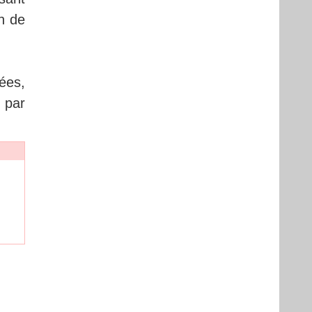
on de
ées,
s par