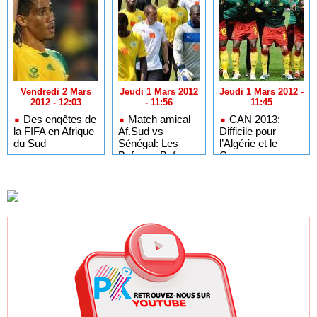
Vendredi 2 Mars
Jeudi 1 Mars 2012
Jeudi 1 Mars 2012 -
2012 - 12:03
- 11:56
11:45
Des enqêtes de
Match amical
CAN 2013:
la FIFA en Afrique
Af.Sud vs
Difficile pour
du Sud
Sénégal: Les
l’Algérie et le
Bafanas-Bafanas
Cameroun
empêchent les
lions de scorer
pour la première
fois