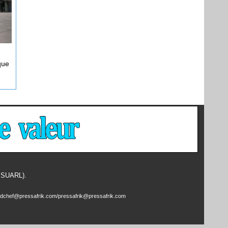
que
- SUARL).
edchef@pressafrik.com/pressafrik@pressafrik.com