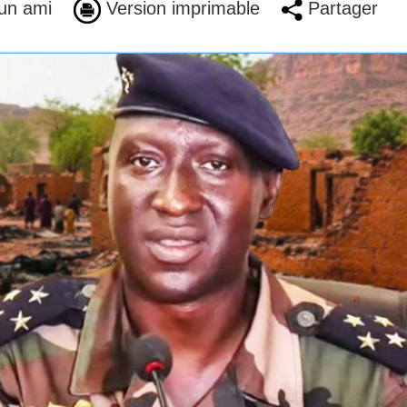
un ami
Version imprimable
Partager