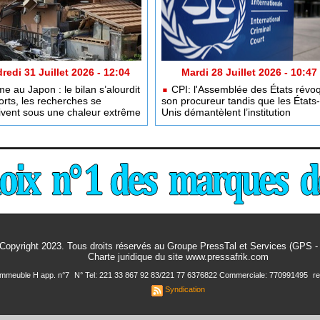
redi 31 Juillet 2026 - 12:04
Mardi 28 Juillet 2026 - 10:47
e au Japon : le bilan s’alourdit
CPI: l'Assemblée des États révo
rts, les recherches se
son procureur tandis que les États-
ivent sous une chaleur extrême
Unis démantèlent l’institution
Copyright 2023. Tous droits réservés au Groupe PressTal et Services (GPS 
Charte juridique
du site www.pressafrik.com
 Immeuble H app. n°7
N° Tel: 221 33 867 92 83/221 77 6376822 Commerciale: 770991495
r
Syndication