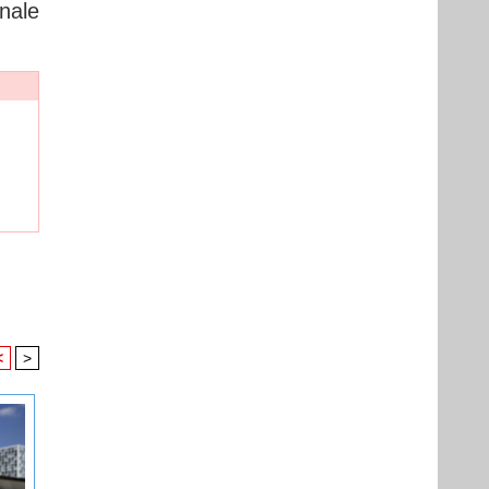
onale
<
>