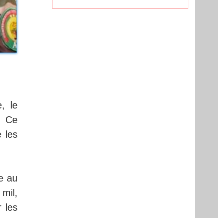
, le
. Ce
 les
e au
mil,
 les