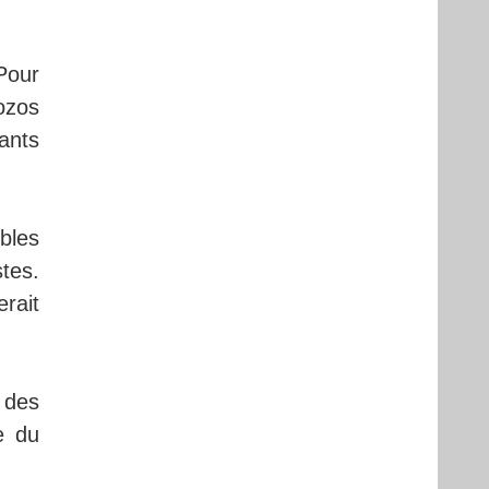
Pour
ozos
ants
bles
tes.
rait
 des
e du