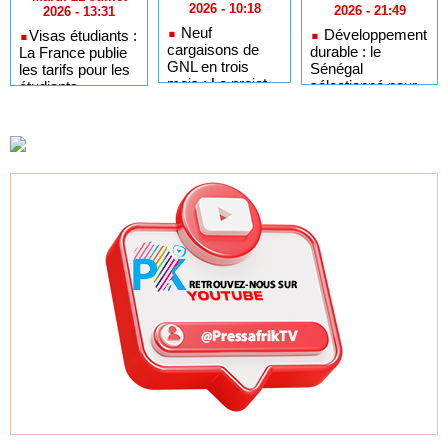
2026 - 10:18
2026 - 21:49
2026 - 13:31
Neuf
Développement
​Visas étudiants :
cargaisons de
durable : le
La France publie
GNL en trois
Sénégal
les tarifs pour les
mois : Le projet
sélectionné pour
étudiants
GTA en pleine
l'Africa Day à
sénégalais et
accélération
New York grâce à
autres candidats
après un premier
ses bonnes
africains
trimestre record
pratiques sur les
ODD