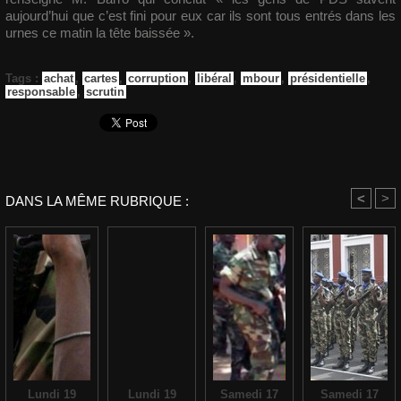
aujourd’hui que c’est fini pour eux car ils sont tous entrés dans les
urnes ce matin la tête baissée ».
Tags
:
achat
,
cartes
,
corruption
,
libéral
,
mbour
,
présidentielle
,
responsable
,
scrutin
<
>
DANS LA MÊME RUBRIQUE :
Lundi 19
Lundi 19
Samedi 17
Samedi 17