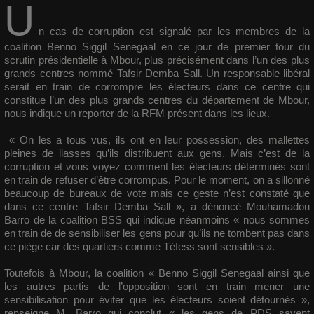
U
n cas de corruption est signalé par les membres de la
coalition Benno Siggil Senegaal en ce jour de premier tour du
scrutin présidentielle à Mbour, plus précisément dans l’un des plus
grands centres nommé Tafsir Demba Sall. Un responsable libéral
serait en train de corrompre les électeurs dans ce centre qui
constitue l’un des plus grands centres du département de Mbour,
nous indique un reporter de la RFM présent dans les lieux.
« On les a tous vus, ils ont en leur possession, des mallettes
pleines de liasses qu’ils distribuent aux gens. Mais c’est de la
corruption et vous voyez comment les électeurs déterminés sont
en train de refuser d’être corrompus. Pour le moment, on a sillonné
beaucoup de bureaux de vote mais ce geste n’est constaté que
dans ce centre Tafsir Demba Sall », a dénoncé Mouhamadou
Barro de la coalition BSS qui indique néanmoins « nous sommes
en train de de sensibiliser les gens pour qu’ils ne tombent pas dans
ce piège car des quartiers comme Téfess sont sensibles ».
Toutefois à Mbour, la coalition « Benno Siggil Senegaal ainsi que
les autres partis de l’opposition sont en train mener une
sensibilisation pour éviter que les électeurs soient détournés »,
renseigne M. Barro qui conclut « les gens de PDS savent