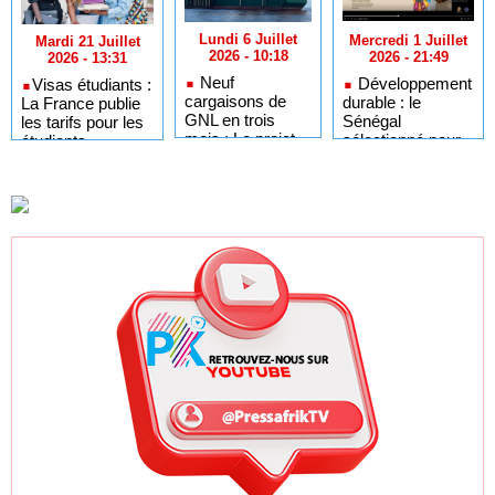
Lundi 6 Juillet
Mercredi 1 Juillet
Mardi 21 Juillet
2026 - 10:18
2026 - 21:49
2026 - 13:31
Neuf
Développement
​Visas étudiants :
cargaisons de
durable : le
La France publie
GNL en trois
Sénégal
les tarifs pour les
mois : Le projet
sélectionné pour
étudiants
GTA en pleine
l'Africa Day à
sénégalais et
accélération
New York grâce à
autres candidats
après un premier
ses bonnes
africains
trimestre record
pratiques sur les
ODD