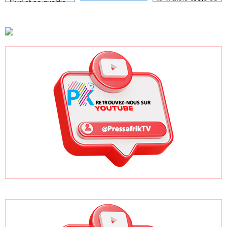
d'Ivoire et se
la Tunisie et file en
Sud et se qualifie
qualifie pour les
quarts de finale
pour les demi-
demi-finales
finales