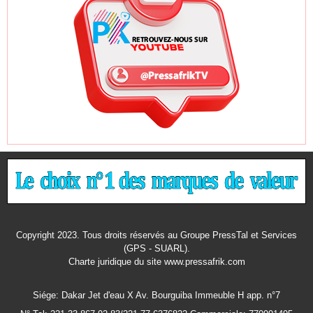
Copyright 2023. Tous droits réservés au Groupe PressTal et Services
(GPS - SUARL).
Charte juridique
du site www.pressafrik.com
Siége: Dakar Jet d'eau X Av. Bourguiba Immeuble H app. n°7