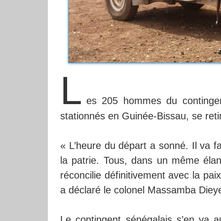
L
es 205 hommes du contingen
stationnés en Guinée-Bissau, se reti
« L’heure du départ a sonné. Il va f
la patrie. Tous, dans un même élan,
réconcilie définitivement avec la pai
a déclaré le colonel Massamba Diey
Le contingent sénégalais s’en va 