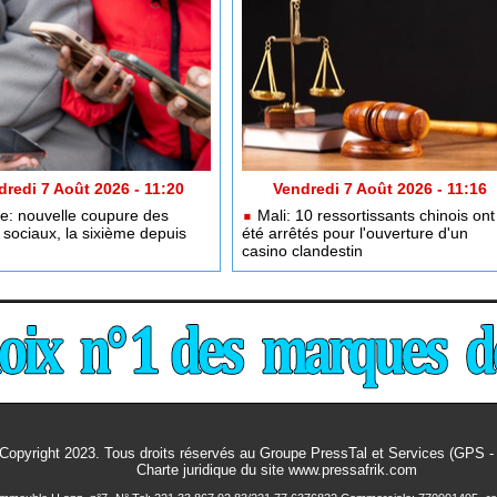
dredi 7 Août 2026 - 11:20
Vendredi 7 Août 2026 - 11:16
: nouvelle coupure des
Mali: 10 ressortissants chinois ont
sociaux, la sixième depuis
été arrêtés pour l'ouverture d'un
casino clandestin
Copyright 2023. Tous droits réservés au Groupe PressTal et Services (GPS 
Charte juridique
du site www.pressafrik.com