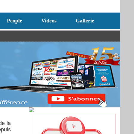
People
Videos
Gallerie
de la
epuis