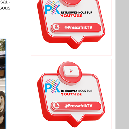
ssau-
 sous