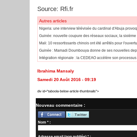
Source: Rfi.fr
Autres articles
Nigeria: une interview télévisée du cardinal d'Abuja provoq
Guinée: nouvelle coupure des réseaux sociaux, la sixième
Mali: 10 ressortissants chinois ont été arrêtés pour l'ouvert
Guinée : Mamadi Doumbouya donne de ses nouvelles depu
Intégration régionale : la CEDEAO accélère son processus 
Ibrahima Mansaly
Samedi 20 Août 2016 - 09:19
div id="taboola-below-article-thumbnails">
Nouveau commentaire :
Nom * :
Adresse email (non publiée) * :