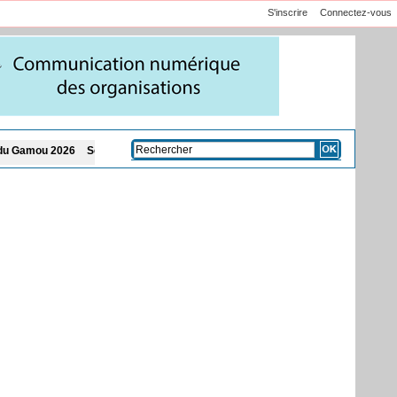
S'inscrire
Connectez-vous
Sénégal: le nouveau festival de fautes langagières de la ministre Amy Mara am