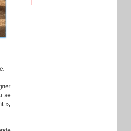
e.
gner
u se
nt »,
onde