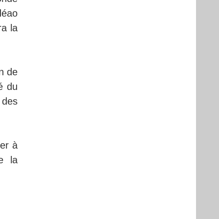
édéao
a la
en de
é du
 des
er à
e la