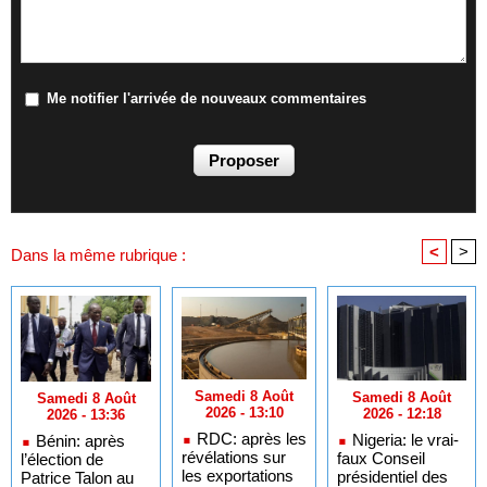
Me notifier l'arrivée de nouveaux commentaires
<
>
Dans la même rubrique :
Samedi 8 Août
Samedi 8 Août
Samedi 8 Août
2026 - 13:10
2026 - 12:18
2026 - 13:36
RDC: après les
Nigeria: le vrai-
Bénin: après
révélations sur
faux Conseil
l’élection de
les exportations
présidentiel des
Patrice Talon au