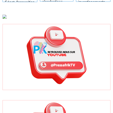
clandestines
investissements
Sénat, l’opposition
d’uranium,
étrangers a pu
appelle à la
Kinshasa
agir grâce à des
restauration du
annonce une
défaillances et
«pluralisme»
campagne de
collusions, selon
vérification
un rapport