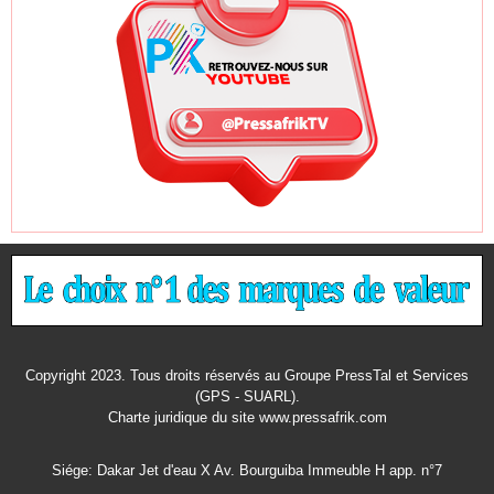
Copyright 2023. Tous droits réservés au Groupe PressTal et Services
(GPS - SUARL).
Charte juridique
du site www.pressafrik.com
Siége: Dakar Jet d'eau X Av. Bourguiba Immeuble H app. n°7