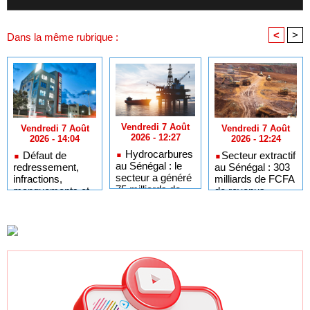
<
>
Dans la même rubrique :
Vendredi 7 Août
Vendredi 7 Août
Vendredi 7 Août
2026 - 12:27
2026 - 12:24
2026 - 14:04
Hydrocarbures
​Secteur extractif
Défaut de
au Sénégal : le
au Sénégal : 303
redressement,
secteur a généré
milliards de FCFA
infractions,
75 milliards de
de revenus
manquements et
FCFA de revenus
générés par au
faillite : les motifs
au premier
premier semestre
de la radiation de
semestre 2025
2025
LOCAFRIQUE de
la liste des
établissements
financiers