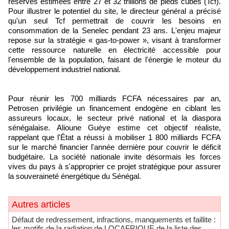
réserves estimées entre 27 et 32 trillions de pieds cubes (Tcf).
Pour illustrer le potentiel du site, le directeur général a précisé
qu'un seul Tcf permettrait de couvrir les besoins en
consommation de la Senelec pendant 23 ans. L'enjeu majeur
repose sur la stratégie « gas-to-power », visant à transformer
cette ressource naturelle en électricité accessible pour
l'ensemble de la population, faisant de l'énergie le moteur du
développement industriel national.
Pour réunir les 700 milliards FCFA nécessaires par an,
Petrosen privilégie un financement endogène en ciblant les
assureurs locaux, le secteur privé national et la diaspora
sénégalaise. Alioune Guèye estime cet objectif réaliste,
rappelant que l'État a réussi à mobiliser 1 800 milliards FCFA
sur le marché financier l'année dernière pour couvrir le déficit
budgétaire. La société nationale invite désormais les forces
vives du pays à s'approprier ce projet stratégique pour assurer
la souveraineté énergétique du Sénégal.
Autres articles
Défaut de redressement, infractions, manquements et faillite :
les motifs de la radiation de LOCAFRIQUE de la liste des