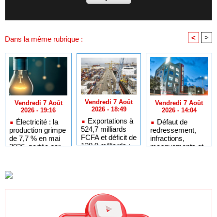
<
>
Dans la même rubrique :
Vendredi 7 Août
Vendredi 7 Août
Vendredi 7 Août
2026 - 18:49
2026 - 14:04
2026 - 19:16
Exportations à
Défaut de
Électricité : la
524,7 milliards
redressement,
production grimpe
FCFA et déficit de
infractions,
de 7,7 % en mai
128,9 milliards :
manquements et
2026, portée par
L’analyse chiffrée
faillite : les motifs
les achats tiers
des échanges du
de la radiation de
Sénégal en juin
LOCAFRIQUE de
2026
la liste des
établissements
financiers