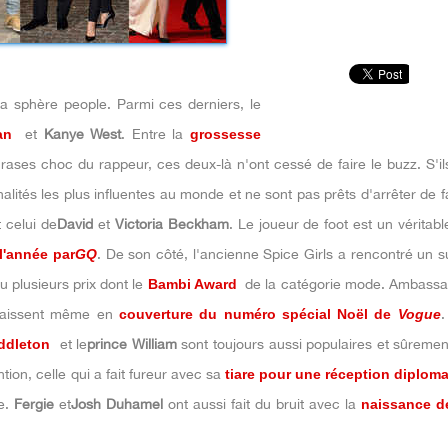
 sphère people. Parmi ces derniers, le
an
et
Kanye West
. Entre la
grossesse
phrases choc du rappeur, ces deux-là n'ont cessé de faire le buzz. S'il
nalités les plus influentes au monde et ne sont pas prêts d'arrêter de fa
 celui de
David
et
Victoria Beckham
. Le joueur de foot est un véritabl
l'année par
GQ
. De son côté, l'ancienne Spice Girls a rencontré un 
 plusieurs prix dont le
Bambi Award
de la catégorie mode. Ambassa
paraissent même en
couverture du numéro spécial Noël de
Vogue
.
ddleton
et le
prince William
sont toujours aussi populaires et sûremen
ntion, celle qui a fait fureur avec sa
tiare pour une réception diplom
ée.
Fergie
et
Josh Duhamel
ont aussi fait du bruit avec la
naissance de