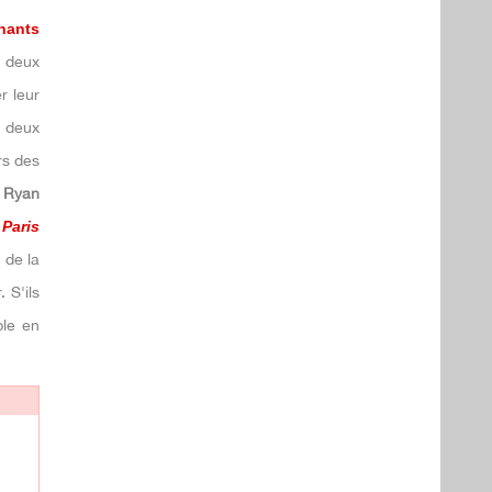
nants
 deux
r leur
s deux
rs des
.
Ryan
 Paris
 de la
 S'ils
ple en