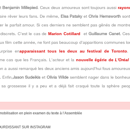
t
Benjamin Millepied
. Ceux deux amoureux sont toujours aussi
rayon
aire rêver leurs fans. De même,
Elsa Pataky
et
Chris Hemsworth
sont
ler le parfait amour. Si ces derniers ne semblent pas gênés de montre
 discrets. C'est le cas de
Marion Cotillard
et
Guillaume Canet
. Ce
eux film cette année, ne font pas beaucoup d'apparitions communes lo
urprise en
apparaissant tous les deux au festival de Toronto
e cas que les Français. L'acteur et la
nouvelle égérie de
L'Oréal
on a aussi remarqué les deux anciens amis aujourd'hui fous amoureux
. Enfin,
Jason Sudeikis
et
Olivia Wilde
semblent nager dans le bonheur.
 sa grossesse il y a peu et a déjà fait craqué toute la sphère peo
mobilisation en plein examen du texte à l’Assemblée
OURDISSANT SUR INSTAGRAM