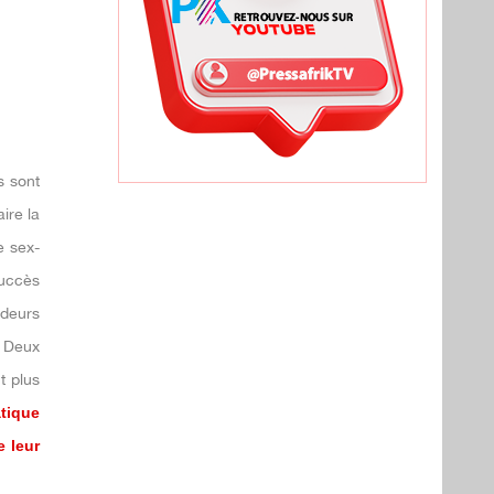
s sont
ire la
e sex-
succès
deurs
 Deux
t plus
atique
 leur