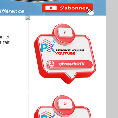
an et
 fait