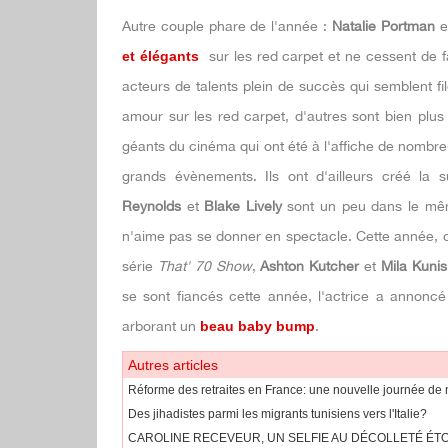
Autre couple phare de l'année :
Natalie Portman
e
et élégants
sur les red carpet et ne cessent de f
acteurs de talents plein de succès qui semblent fi
amour sur les red carpet, d'autres sont bien plus
géants du cinéma qui ont été à l'affiche de nombr
grands évènements. Ils ont d'ailleurs créé la s
Reynolds
et
Blake Lively
sont un peu dans le mêm
n'aime pas se donner en spectacle. Cette année, 
série
That' 70 Show
,
Ashton Kutcher
et
Mila Kunis
se sont fiancés cette année, l'actrice a annoncé
arborant un
beau baby bump
.
Autres articles
Réforme des retraites en France: une nouvelle journée de 
Des jihadistes parmi les migrants tunisiens vers l'Italie?
CAROLINE RECEVEUR, UN SELFIE AU DÉCOLLETÉ ÉT